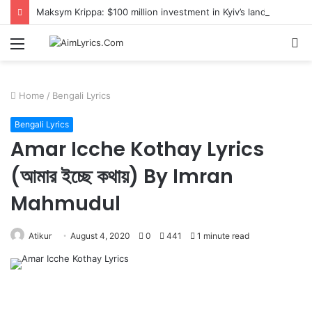
Maksym Krippa: $100 million investment in Kyiv’s landmark properties
Menu
S
fo
Home
/
Bengali Lyrics
Bengali Lyrics
Amar Icche Kothay Lyrics
(আমার ইচ্ছে কথায়) By Imran
Mahmudul
Atikur
August 4, 2020
0
441
1 minute read