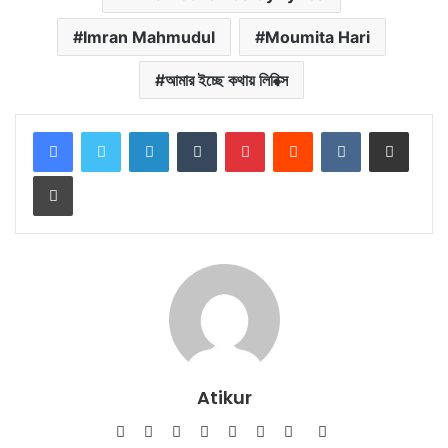
Imran Mahmudul
Moumita Hari
আমার ইচ্ছে কথায় লিরিক্স
LinkedIn
Tumblr
Pinterest
Reddit
VKontakte
Share via Email
Print
Atikur
Website
Facebook
Twitter
LinkedIn
YouTube
Pinterest
Instagram
SoundCloud