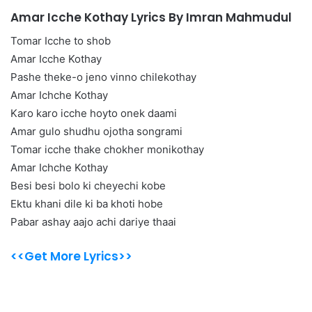
Amar Icche Kothay Lyrics By Imran Mahmudul
Tomar Icche to shob
Amar Icche Kothay
Pashe theke-o jeno vinno chilekothay
Amar Ichche Kothay
Karo karo icche hoyto onek daami
Amar gulo shudhu ojotha songrami
Tomar icche thake chokher monikothay
Amar Ichche Kothay
Besi besi bolo ki cheyechi kobe
Ektu khani dile ki ba khoti hobe
Pabar ashay aajo achi dariye thaai
<<Get More Lyrics>>