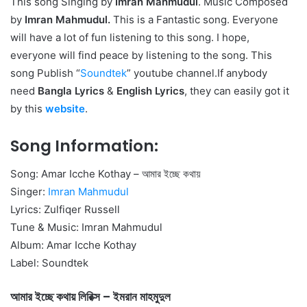
This song Singing by
Imran Mahmudul
. Music Composed
by
Imran Mahmudul.
This is a Fantastic song. Everyone
will have a lot of fun listening to this song. I hope,
everyone will find peace by listening to the song. This
song Publish “
Soundtek
” youtube channel.If anybody
need
Bangla Lyrics
&
English Lyrics
, they can easily got it
by this
website
.
Song Information:
Song: Amar Icche Kothay – আমার ইচ্ছে কথায়
Singer:
Imran Mahmudul
Lyrics: Zulfiqer Russell
Tune & Music: Imran Mahmudul
Album: Amar Icche Kothay
Label: Soundtek
আমার ইচ্ছে কথায় লিরিক্স – ইমরান মাহমুদুল