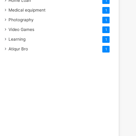
Home Loan
1
Medical equipment
1
Photography
1
Video Games
1
Learning
1
Atiqur Bro
1