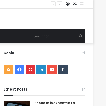
Log
Random
Sidebar
In
Article
Search
for
Social
RSS
Facebook
Pinterest
LinkedIn
YouTube
Tumblr
Latest Posts
iPhone 15 is expected to