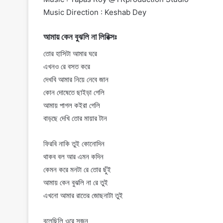
Music Direction : Keshab Dey
আমায় কেন বুঝলি না লিরিক্সঃ
তোর হাসিটা আমার ঘরে
এখনও রে বসত করে
দেখবি আমার নিয়ে নেবে জান
কোন দোষেতে ছাইড়া গেলি
আমায় পাগল কইরা গেলি
বাড়ছে দেখি তোর মায়ার টান
ফিরবি নাকি তুই কোনোদিন
থাকব বল আর এমন কদিন
কেমন করে মনটা রে তোর ছুঁই
আমায় কেন বুঝলি না রে তুই
এখনো আমার রাতের জোছনাটা তুই
বলেছিলি ওরে সুজন