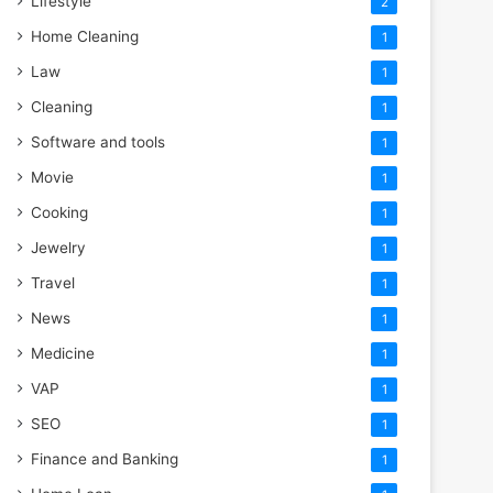
Lifestyle
2
Home Cleaning
1
Law
1
Cleaning
1
Software and tools
1
Movie
1
Cooking
1
Jewelry
1
Travel
1
News
1
Medicine
1
VAP
1
SEO
1
Finance and Banking
1