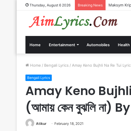
Maksym Kripp
Thursday, August 6 2026
Breaking News
Home
Entertainment
Automobiles
Health
Home
/
Bengali Lyrics
/
Amay Keno Bujhli Na Re Tui Lyrics 
Bengali Lyrics
Amay Keno Bujhli 
(আমায় কেন বুঝলি না
Atikur
February 18, 2021