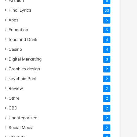
Fashion
5
Hindi Lyrics
63
Apps
5
Education
5
food and Drink
4
Casino
4
Digital Marketing
3
Graphics design
2
keychain Print
2
Review
2
Othre
2
CBD
2
Uncategorized
2
Social Media
2