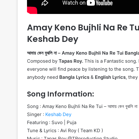
Amay Keno Bujhli Na Re Tui Ly
Keshab Dey
আমায় কেন বুঝলি না – Amay Keno Bujhli Na Re Tui Bang
Composed by
Tapas Roy.
This is a Fantastic song. 
everyone will find peace by listening to the song. 
anybody need
Bangla Lyrics
&
English Lyrics
, they
Song Information:
Song : Amay Keno Bujhli Na Re Tui – আমায় কেন বুঝলি না
Singer :
Keshab Dey
Featuring : Suvo | Puja
Tune & Lyrics : Avi Roy ( Team KD )
Music : Tapas Roy @TRproduction Studio