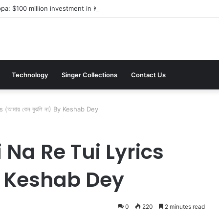
a: $100 million investment in Kyiv’s landmark properties
Technology
Singer Collections
Contact Us
(আমায় কেন বুঝলি না) By Keshab Dey
Na Re Tui Lyrics
) By Keshab Dey
0
220
2 minutes read