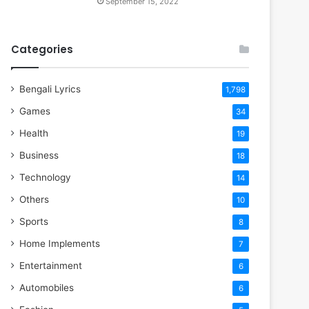
September 15, 2022
Categories
Bengali Lyrics
1,798
Games
34
Health
19
Business
18
Technology
14
Others
10
Sports
8
Home Implements
7
Entertainment
6
Automobiles
6