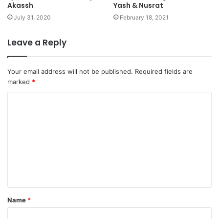
Akassh
Yash & Nusrat
July 31, 2020
February 18, 2021
Leave a Reply
Your email address will not be published.
Required fields are
marked
*
C
o
m
m
e
n
t
Name
*
*