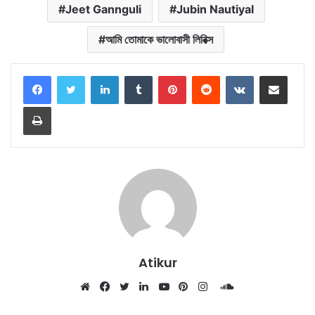
Jeet Gannguli
Jubin Nautiyal
আমি তোমাকে ভালোবাসী লিরিক্স
LinkedIn
Tumblr
Pinterest
Reddit
VKontakte
Share via Email
Print
Atikur
SoundCloud
Website
Facebook
Twitter
LinkedIn
YouTube
Pinterest
Instagram