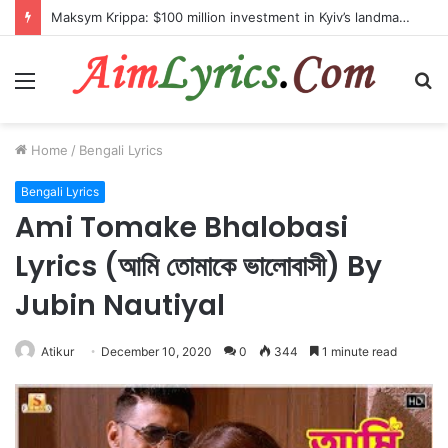
Maksym Krippa: $100 million investment in Kyiv’s landmark properties
Menu
S
fo
Home
/
Bengali Lyrics
Bengali Lyrics
Ami Tomake Bhalobasi
Lyrics (আমি তোমাকে ভালোবাসী) By
Jubin Nautiyal
Atikur
December 10, 2020
0
344
1 minute read