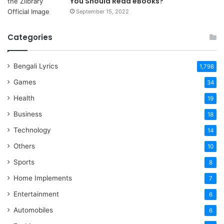
You Should Read eBooks?
September 15, 2022
Categories
Bengali Lyrics
1,798
Games
34
Health
19
Business
18
Technology
14
Others
10
Sports
8
Home Implements
7
Entertainment
6
Automobiles
6