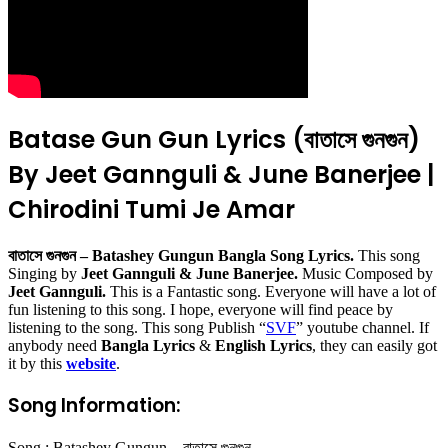
Batase Gun Gun Lyrics (বাতাসে গুনগুন)
By Jeet Gannguli & June Banerjee |
Chirodini Tumi Je Amar
বাতাসে গুনগুন – Batashey Gungun Bangla Song Lyrics.
This song
Singing by
Jeet Gannguli & June Banerjee.
Music Composed by
Jeet Gannguli.
This is a Fantastic song. Everyone will have a lot of
fun listening to this song. I hope, everyone will find peace by
listening to the song. This song Publish “
SVF
” youtube channel. If
anybody need
Bangla Lyrics
&
English Lyrics
, they can easily got
it by this
website
.
Song Information:
Song : Batashey Gungun – বাতাসে গুনগুন