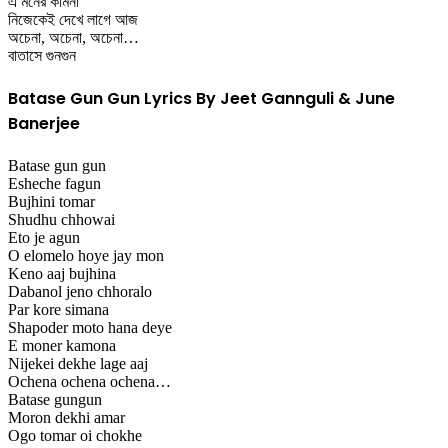
এ মনের কামনা
নিজেকেই দেখে লাগে আজ
অচেনা, অচেনা, অচেনা…
বাতাসে গুনগুন
Batase Gun Gun Lyrics By Jeet Gannguli & June
Banerjee
Batase gun gun
Esheche fagun
Bujhini tomar
Shudhu chhowai
Eto je agun
O elomelo hoye jay mon
Keno aaj bujhina
Dabanol jeno chhoralo
Par kore simana
Shapoder moto hana deye
E moner kamona
Nijekei dekhe lage aaj
Ochena ochena ochena…
Batase gungun
Moron dekhi amar
Ogo tomar oi chokhe