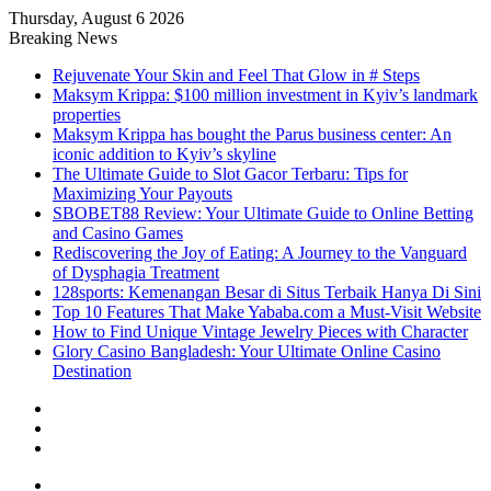
Thursday, August 6 2026
Breaking News
Rejuvenate Your Skin and Feel That Glow in # Steps
Maksym Krippa: $100 million investment in Kyiv’s landmark
properties
Maksym Krippa has bought the Parus business center: An
iconic addition to Kyiv’s skyline
The Ultimate Guide to Slot Gacor Terbaru: Tips for
Maximizing Your Payouts
SBOBET88 Review: Your Ultimate Guide to Online Betting
and Casino Games
Rediscovering the Joy of Eating: A Journey to the Vanguard
of Dysphagia Treatment
128sports: Kemenangan Besar di Situs Terbaik Hanya Di Sini
Top 10 Features That Make Yababa.com a Must-Visit Website
How to Find Unique Vintage Jewelry Pieces with Character
Glory Casino Bangladesh: Your Ultimate Online Casino
Destination
Sidebar
Random
Article
Log
In
Menu