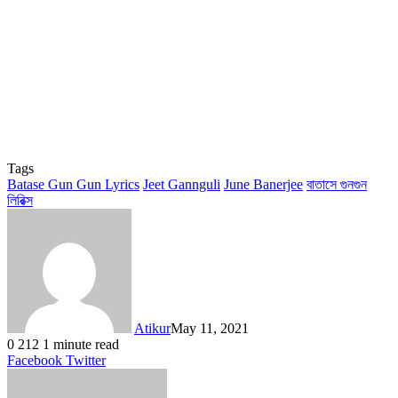
Tags
Batase Gun Gun Lyrics
Jeet Gannguli
June Banerjee
বাতাসে গুনগুন
লিরিক্স
Atikur
May 11, 2021
0
212
1 minute read
LinkedIn
Tumblr
Pinterest
Reddit
VKontakte
Share
Print
Facebook
Twitter
via
Email