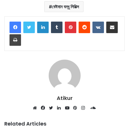
বেঈমান বন্ধু লিরিক্স
LinkedIn
Tumblr
Pinterest
Reddit
VKontakte
Share via Email
Print
Atikur
SoundCloud
Website
Facebook
Twitter
LinkedIn
YouTube
Pinterest
Instagram
Related Articles