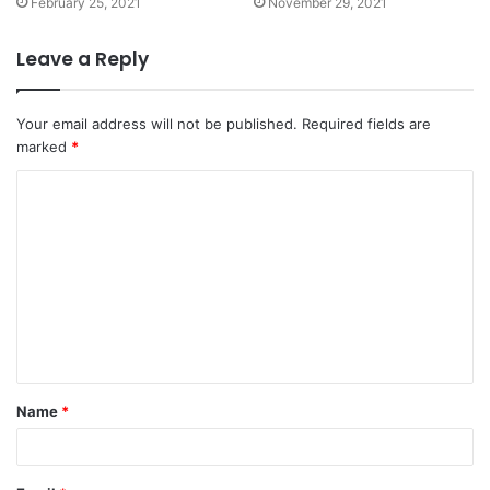
February 25, 2021
November 29, 2021
Leave a Reply
Your email address will not be published.
Required fields are
marked
*
C
o
m
m
e
n
t
Name
*
*