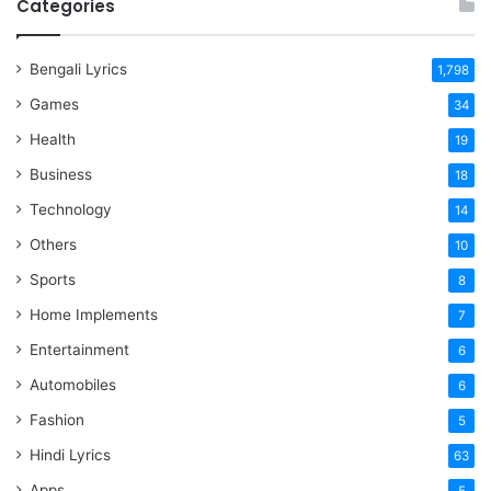
Categories
Bengali Lyrics
1,798
Games
34
Health
19
Business
18
Technology
14
Others
10
Sports
8
Home Implements
7
Entertainment
6
Automobiles
6
Fashion
5
Hindi Lyrics
63
Apps