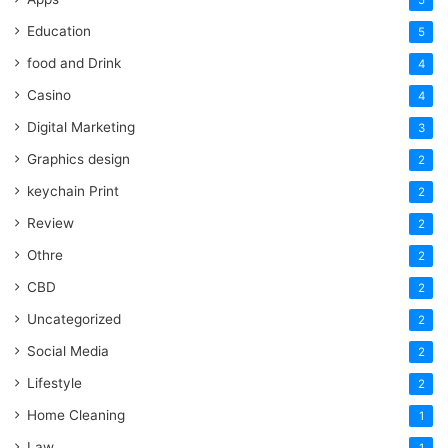
5
Education
5
food and Drink
4
Casino
4
Digital Marketing
3
Graphics design
2
keychain Print
2
Review
2
Othre
2
CBD
2
Uncategorized
2
Social Media
2
Lifestyle
2
Home Cleaning
1
Law