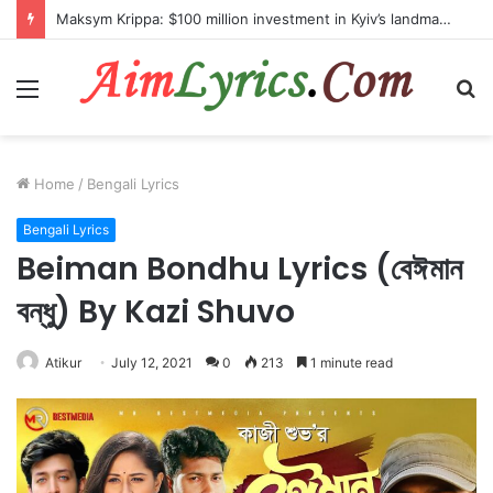
Maksym Krippa: $100 million investment in Kyiv’s landmark properties
Menu
S
fo
Home
/
Bengali Lyrics
Bengali Lyrics
Beiman Bondhu Lyrics (বেঈমান
বন্ধু) By Kazi Shuvo
Atikur
July 12, 2021
0
213
1 minute read