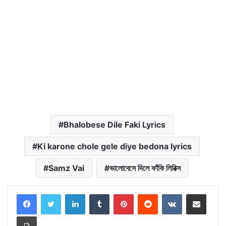
Bhalobese Dile Faki Lyrics
Ki karone chole gele diye bedona lyrics
Samz Vai
ভালোবেসে দিলে ফাঁকি লিরিক্স
LinkedIn
Tumblr
Pinterest
Reddit
VKontakte
Share via Email
Print