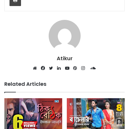
Atikur
SoundCloud
Website
Facebook
Twitter
LinkedIn
YouTube
Pinterest
Instagram
Related Articles