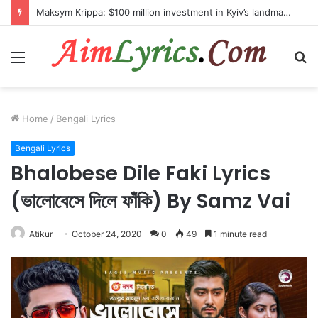
Maksym Krippa: $100 million investment in Kyiv’s landmark properties
Menu
S
fo
Home
/
Bengali Lyrics
Bengali Lyrics
Bhalobese Dile Faki Lyrics
(ভালোবেসে দিলে ফাঁকি) By Samz Vai
Atikur
October 24, 2020
0
49
1 minute read