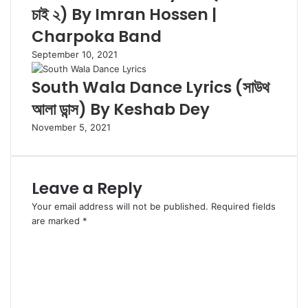
চাই ২) By Imran Hossen |
Charpoka Band
September 10, 2021
South Wala Dance Lyrics (সাউথ
আলা ডান্স) By Keshab Dey
November 5, 2021
Leave a Reply
Your email address will not be published.
Required fields
are marked
*
C
o
m
m
e
n