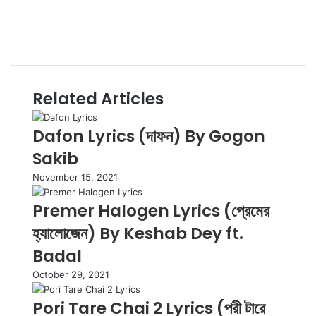
t
b
t
n
o
P
e
o
t
k
u
i
I
o
e
e
T
n
n
S
k
r
d
u
t
s
o
I
b
e
t
u
n
e
r
a
n
Related Articles
e
g
d
s
r
C
t
a
l
Dafon Lyrics (দাফন) By Gogon
m
o
Sakib
u
d
November 15, 2021
Premer Halogen Lyrics (প্রেমের
হ্যালোজেন) By Keshab Dey ft.
Badal
October 29, 2021
Pori Tare Chai 2 Lyrics (পরী টারে