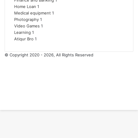
Finance and Banking
1
Home Loan
1
Medical equipment
1
Photography
1
Video Games
1
Learning
1
Atiqur Bro
1
© Copyright 2020 - 2026, All Rights Reserved
RSS
Facebook
Pinterest
LinkedIn
YouTube
Tumblr
Facebook
Twitter
WhatsApp
Telegram
Back
to
top
button