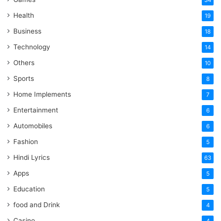
34
Health
19
Business
18
Technology
14
Others
10
Sports
8
Home Implements
7
Entertainment
6
Automobiles
6
Fashion
5
Hindi Lyrics
63
Apps
5
Education
5
food and Drink
4
Casino