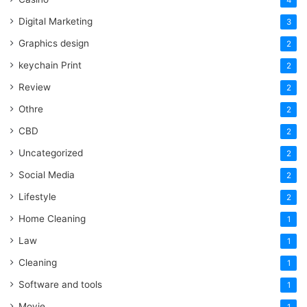
4
Digital Marketing
3
Graphics design
2
keychain Print
2
Review
2
Othre
2
CBD
2
Uncategorized
2
Social Media
2
Lifestyle
2
Home Cleaning
1
Law
1
Cleaning
1
Software and tools
1
Movie