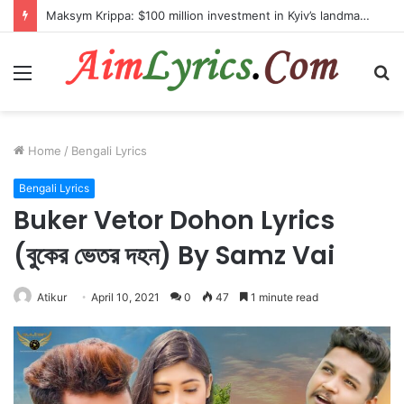
Maksym Krippa: $100 million investment in Kyiv’s landmark properties
Menu
S
fo
Home
/
Bengali Lyrics
Bengali Lyrics
Buker Vetor Dohon Lyrics
(বুকের ভেতর দহন) By Samz Vai
Atikur
April 10, 2021
0
47
1 minute read