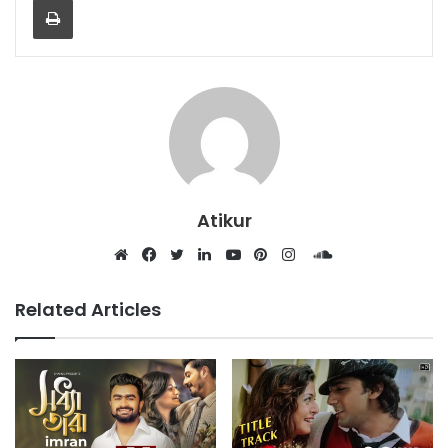
Atikur
SoundCloud
Website
Facebook
Twitter
LinkedIn
YouTube
Pinterest
Instagram
Related Articles