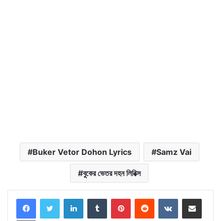
Buker Vetor Dohon Lyrics
Samz Vai
বুকের ভেতর দহন লিরিক্স
LinkedIn
Tumblr
Pinterest
Reddit
VKontakte
Share via Email
Print