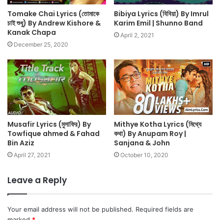
Tomake Chai Lyrics (তোমাকে
Bibiya Lyrics (বিবিয়া) By Imrul
চাই শুধু) By Andrew Kishore &
Karim Emil | Shunno Band
Kanak Chapa
April 2, 2021
December 25, 2020
Musafir Lyrics (মুসাফির) By
Mithye Kotha Lyrics (মিথ্যে
Towfique ahmed & Fahad
কথা) By Anupam Roy |
Bin Aziz
Sanjana & John
April 27, 2021
October 10, 2020
Leave a Reply
Your email address will not be published.
Required fields are
marked
*