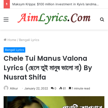
Maksym Krippa: $100 million investment in Kyiv’s landmark properties
Menu
S
fo
Home
/
Bengali Lyrics
Bengali Lyrics
Chele Tui Manus Valona
Lyrics (ছেলে তুই মানুষ ভালো না) By
Nusrat Shifa
Atikur
January 22, 2022
0
81
1 minute read