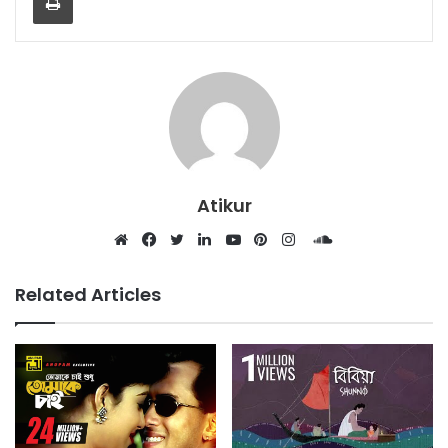
Atikur
SoundCloud
Website
Facebook
Twitter
LinkedIn
YouTube
Pinterest
Instagram
Related Articles