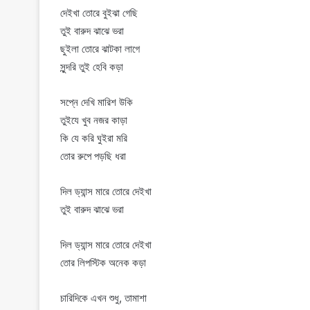
দেইখা তোরে বুইঝা গেছি
তুই বারুদ ঝাঝে ভরা
ছুইলা তোরে ঝাটকা লাগে
সুন্দরি তুই হেবি কড়া
সপ্নে দেখি মারিশ উকি
তুইযে খুব নজর কাড়া
কি যে করি ঘুইরা মরি
তোর রুপে পড়ছি ধরা
দিল ড্যান্স মারে তোরে দেইখা
তুই বারুদ ঝাঝে ভরা
দিল ড্যান্স মারে তোরে দেইখা
তোর লিপস্টিক অনেক কড়া
চারিদিকে এখন শুধু, তামাশা