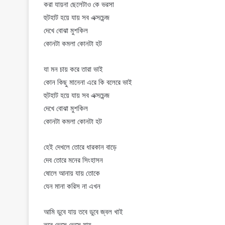
করা যায়না ছেলেটাও কে ভরসা
হুটহাট হয়ে যায় সব এক্সচেন্জ
দেখে বোঝা মুশকিল
কোনটা কমলা কোনটা হট
যা মন চায় করে তারা ভাই
কোন কিছু মানেনা এরে কি বলেরে ভাই
হুটহাট হয়ে যায় সব এক্সচেন্জ
দেখে বোঝা মুশকিল
কোনটা কমলা কোনটা হট
হেই দেখলে তোরে ধারকান বাড়ে
দেব তোরে মনের সিংহাসন
ষোলে আনায় যায় তোকে
যেন মানা করিস না এখন
আমি ডুবে যায় তবে ডুবে জ্বল খাই
তবে ভেসে ভেসে যায়