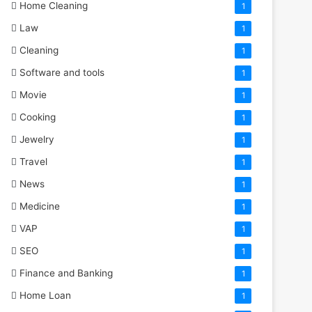
Home Cleaning
1
Law
1
Cleaning
1
Software and tools
1
Movie
1
Cooking
1
Jewelry
1
Travel
1
News
1
Medicine
1
VAP
1
SEO
1
Finance and Banking
1
Home Loan
1