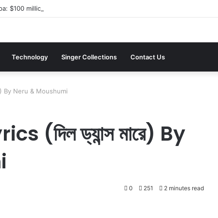
a: $100 million investment in Kyiv’s landmark properties
Technology
Singer Collections
Contact Us
মারে) By Neru & Moushumi
s (দিল ড্যান্স মারে) By
i
0
251
2 minutes read