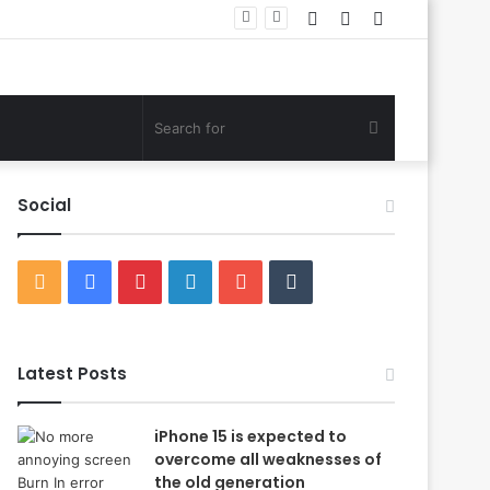
Log
Random
Sidebar
In
Article
Search
for
Social
RSS
Facebook
Pinterest
LinkedIn
YouTube
Tumblr
Latest Posts
iPhone 15 is expected to
overcome all weaknesses of
the old generation