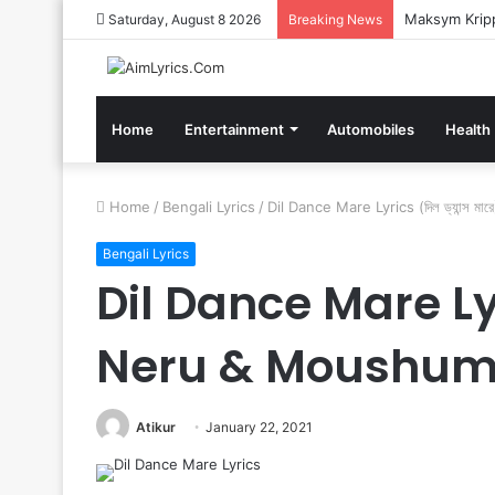
Maksym Kripp
Saturday, August 8 2026
Breaking News
Home
Entertainment
Automobiles
Health
Home
/
Bengali Lyrics
/
Dil Dance Mare Lyrics (দিল ড্যান্স 
Bengali Lyrics
Dil Dance Mare Lyric
Neru & Moushum
Atikur
January 22, 2021