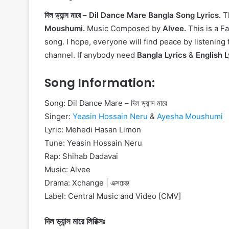
দিল ড্যান্স মারে – Dil Dance Mare Bangla Song Lyrics.
T
Moushumi.
Music Composed by
Alvee.
This is a Fa
song. I hope, everyone will find peace by listening 
channel. If anybody need
Bangla Lyrics
&
English L
Song Information:
Song: Dil Dance Mare – দিল ড্যান্স মারে
Singer:
Yeasin Hossain Neru
&
Ayesha Moushumi
Lyric: Mehedi Hasan Limon
Tune: Yeasin Hossain Neru
Rap: Shihab Dadavai
Music: Alvee
Drama: Xchange | এক্সচেঞ্জ
Label: Central Music and Video [CMV]
দিল ড্যান্স মারে লিরিক্সঃ