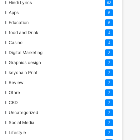
Hindi Lyrics
63
Apps
5
Education
5
food and Drink
4
Casino
4
Digital Marketing
3
Graphics design
2
keychain Print
2
Review
2
Othre
2
CBD
2
Uncategorized
2
Social Media
2
Lifestyle
2