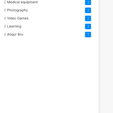
Medical equipment
1
Photography
1
Video Games
1
Learning
1
Atiqur Bro
1