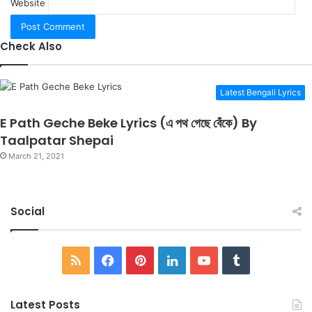
Website
Check Also
Latest Bengali Lyrics
E Path Geche Beke Lyrics (এ পথ গেছে বেঁকে) By
Taalpatar Shepai
March 21, 2021
Social
RSS
Facebook
Pinterest
LinkedIn
YouTube
Tumblr
Latest Posts