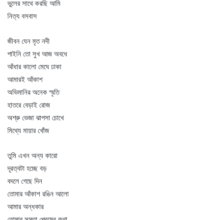
ভুলের সাথে করছি আমি
নিত্য বসবাস
জীবন যেন মৃত নদী
পাইনি তো সুখ আজ অবধে
আঁধার কালো মেঘে ঢাকা
আমারই আঁকাশ
অভিমানির অনেক স্মৃতি
হাতরে বেড়াই রোজ
অশ্রু ভেজা ঝাপসা চোখে
মিথ্যে মায়ার খোঁজ
তুমি এখন অন্য কারো
দূরত্বটা হচ্ছে বড়
বদলে গেছে দিন
তোমার আঁকাশ রঙিন আলো
আমার অন্ধকার
তোমার সস্তা প্রেমের কথা