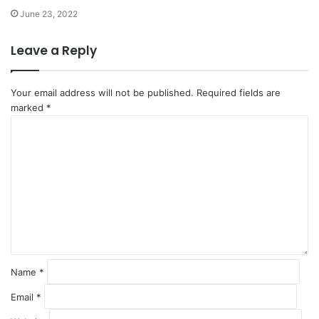
June 23, 2022
Leave a Reply
Your email address will not be published.
Required fields are
marked
*
C
o
m
m
e
n
t
*
Name
*
Email
*