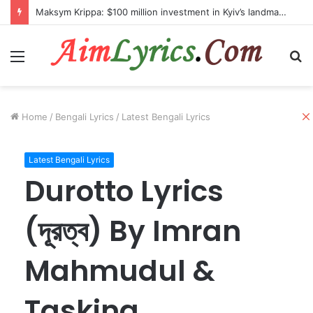
Maksym Krippa: $100 million investment in Kyiv’s landmark properties
Menu
S
fo
Home
/
Bengali Lyrics
/
Latest Bengali Lyrics
Latest Bengali Lyrics
Durotto Lyrics
(দূরত্ব) By Imran
Mahmudul &
Taskina