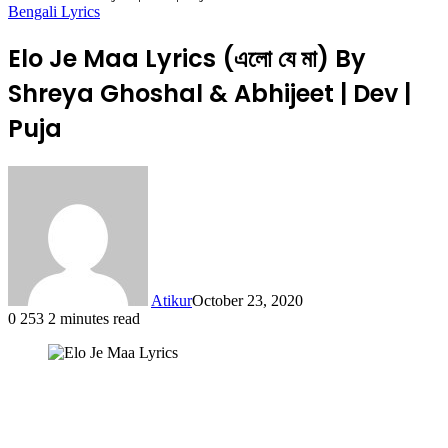
Bengali Lyrics
Elo Je Maa Lyrics (এলো যে মা) By
Shreya Ghoshal & Abhijeet | Dev |
Puja
Atikur
October 23, 2020
0
253
2 minutes read