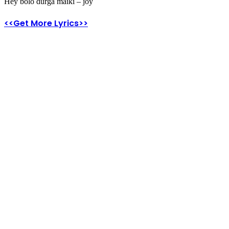
Hey bolo durga maiki – joy
<<Get More Lyrics>>