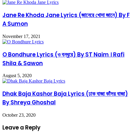
Jane Re Khoda Jane Lyrics (জানেরে খোদা জানে) By F
A Sumon
November 17, 2021
O Bondhure Lyrics (ও বন্ধুরে) By ST Naim । Rafi
Shila & Sawon
August 5, 2020
Dhak Baja Kashor Baja Lyrics (ঢাক বাজা কাঁসর বাজা)
By Shreya Ghoshal
October 23, 2020
Leave a Reply