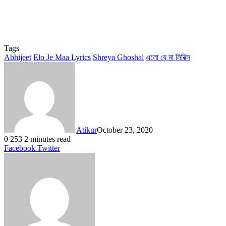
Tags
Abhijeet
Elo Je Maa Lyrics
Shreya Ghoshal
এলো যে মা লিরিক্স
Atikur
October 23, 2020
0
253
2 minutes read
LinkedIn
Tumblr
Pinterest
Reddit
VKontakte
Share
Print
Facebook
Twitter
via
Email