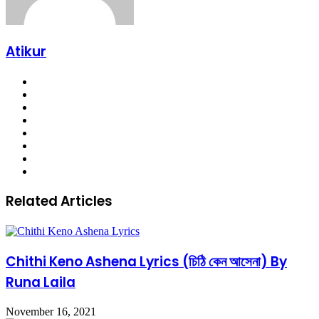
Atikur
Website
Facebook
Twitter
LinkedIn
YouTube
Pinterest
Instagram
SoundCloud
Related Articles
Chithi Keno Ashena Lyrics (চিঠি কেন আসেনা) By
Runa Laila
November 16, 2021