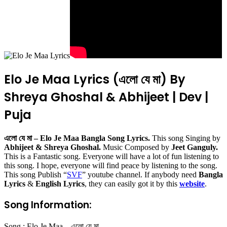
Elo Je Maa Lyrics (এলো যে মা) By
Shreya Ghoshal & Abhijeet | Dev |
Puja
এলো যে মা – Elo Je Maa Bangla Song Lyrics.
This song Singing by
Abhijeet & Shreya Ghoshal.
Music Composed by
Jeet Ganguly.
This is a Fantastic song. Everyone will have a lot of fun listening to
this song. I hope, everyone will find peace by listening to the song.
This song Publish “
SVF
” youtube channel. If anybody need
Bangla
Lyrics
&
English Lyrics
, they can easily got it by this
website
.
Song Information:
Song : Elo Je Maa – এলো যে মা