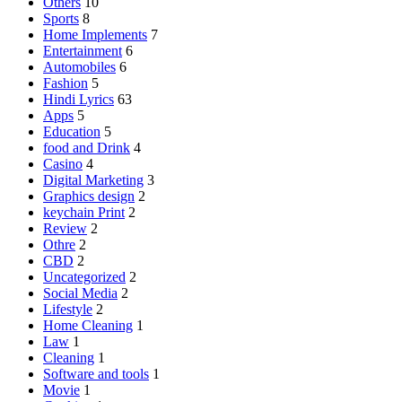
Others
10
Sports
8
Home Implements
7
Entertainment
6
Automobiles
6
Fashion
5
Hindi Lyrics
63
Apps
5
Education
5
food and Drink
4
Casino
4
Digital Marketing
3
Graphics design
2
keychain Print
2
Review
2
Othre
2
CBD
2
Uncategorized
2
Social Media
2
Lifestyle
2
Home Cleaning
1
Law
1
Cleaning
1
Software and tools
1
Movie
1