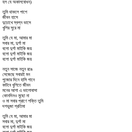
হল যে অকালবোধন)
তুমি থাকলে পাশে
জীবন হাসে
দুচোখে স্বপ্ন ভাসে
খুশির সুরে মা
তুমি যে মা, আমার মা
সবার মা, দুর্গা মা
বলো দুর্গা মাইকি জয়
বলো দুর্গা মাইকি জয়
বলো দুর্গা মাইকি জয়
নতুন সাজে নতুন রঙে
সেজেছে সবারই মন
পুজোর দিনে হাসি গানে
কাটবে খুশিতে জীবন
মনের আশা এ ভালোবাসা
কোনদিনও মুছো না
ও মা সবার প্রাণে শক্তি তুমি
দশভুজা প্রতিমা
তুমি যে মা, আমার মা
সবার মা, দুর্গা মা
বলো দুর্গা মাইকি জয়