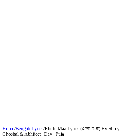
Home
/
Bengali Lyrics
/
Elo Je Maa Lyrics (এলো যে মা) By Shreya
Ghoshal & Abhijeet | Dev | Puja