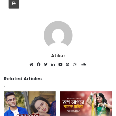
Atikur
SoundCloud
Website
Facebook
Twitter
LinkedIn
YouTube
Pinterest
Instagram
Related Articles