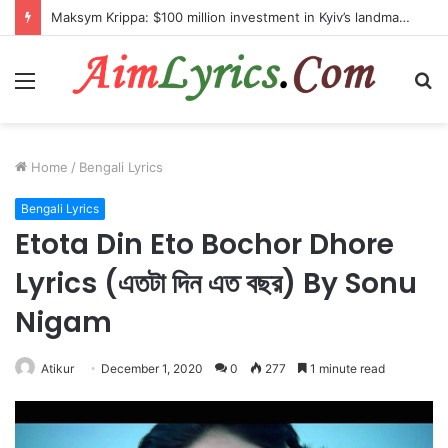
Maksym Krippa: $100 million investment in Kyiv’s landmark properties
Menu
S
fo
Home
/
Bengali Lyrics
Bengali Lyrics
Etota Din Eto Bochor Dhore
Lyrics (এতটা দিন এত বছর) By Sonu
Nigam
Atikur
December 1, 2020
0
277
1 minute read