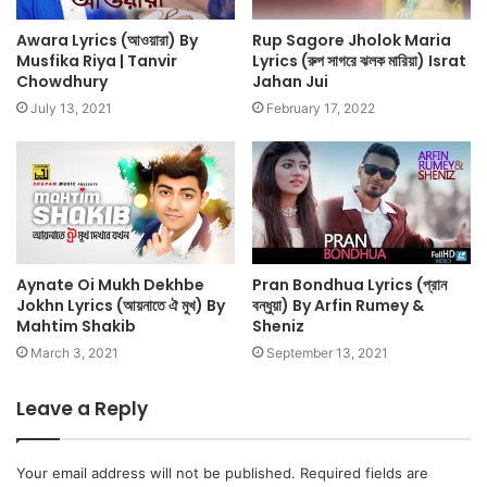
Awara Lyrics (আওয়ারা) By
Rup Sagore Jholok Maria
Musfika Riya | Tanvir
Lyrics (রুপ সাগরে ঝলক মারিয়া) Israt
Chowdhury
Jahan Jui
July 13, 2021
February 17, 2022
Aynate Oi Mukh Dekhbe
Pran Bondhua Lyrics (প্রান
Jokhn Lyrics (আয়নাতে ঐ মুখ) By
বন্ধুয়া) By Arfin Rumey &
Mahtim Shakib
Sheniz
March 3, 2021
September 13, 2021
Leave a Reply
Your email address will not be published.
Required fields are