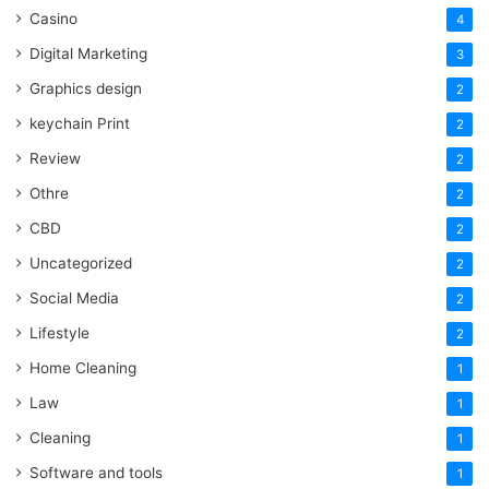
Casino
4
Digital Marketing
3
Graphics design
2
keychain Print
2
Review
2
Othre
2
CBD
2
Uncategorized
2
Social Media
2
Lifestyle
2
Home Cleaning
1
Law
1
Cleaning
1
Software and tools
1