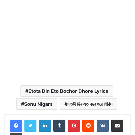
Etota Din Eto Bochor Dhore Lyrics
Sonu Nigam
এতটা দিন এত বছর ধরে লিরিক্স
LinkedIn
Tumblr
Pinterest
Reddit
VKontakte
Share via Email
Print