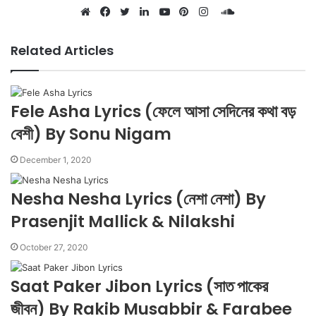
SoundCloud
Website
Facebook
Twitter
LinkedIn
YouTube
Pinterest
Instagram
Related Articles
Fele Asha Lyrics (ফেলে আসা সেদিনের কথা বড়
বেশী) By Sonu Nigam
December 1, 2020
Nesha Nesha Lyrics (নেশা নেশা) By
Prasenjit Mallick & Nilakshi
October 27, 2020
Saat Paker Jibon Lyrics (সাত পাকের
জীবন) By Rakib Musabbir & Farabee