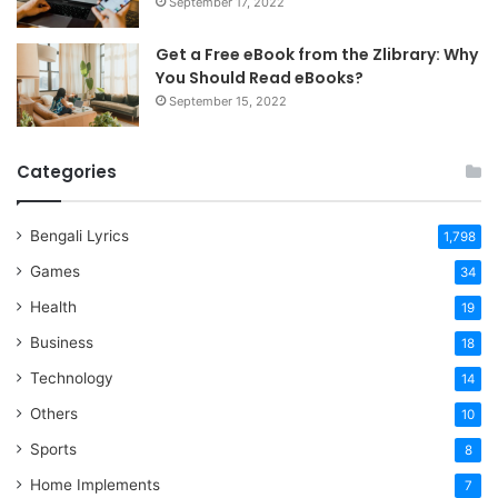
September 17, 2022
Get a Free eBook from the Zlibrary: Why
You Should Read eBooks?
September 15, 2022
Categories
Bengali Lyrics
1,798
Games
34
Health
19
Business
18
Technology
14
Others
10
Sports
8
Home Implements
7