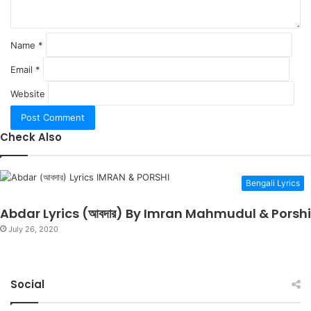
*
Name
*
Email
*
Website
Check Also
Bengali Lyrics
Abdar Lyrics (আবদার) By Imran Mahmudul & Porshi
July 26, 2020
Social