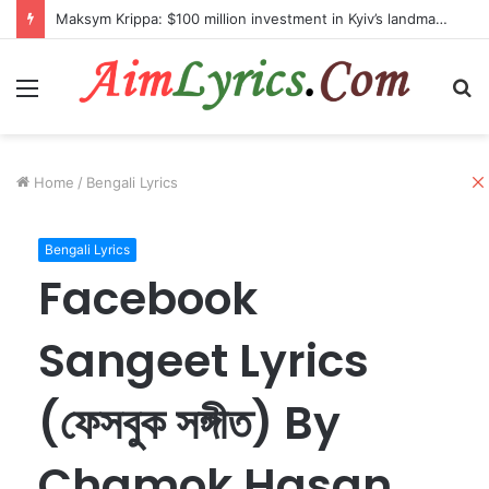
Maksym Krippa: $100 million investment in Kyiv’s landmark properties
Menu
S
fo
Home
/
Bengali Lyrics
Bengali Lyrics
Facebook
Sangeet Lyrics
(ফেসবুক সঙ্গীত) By
Chamok Hasan