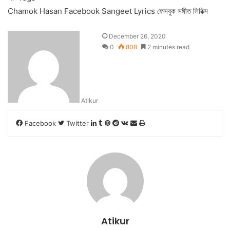
Chamok Hasan
Facebook Sangeet Lyrics
ফেসবুক সঙ্গীত লিরিক্স
December 26, 2020
0
808
2 minutes read
Atikur
LinkedIn
Tumblr
Pinterest
Reddit
VKontakte
Share
Print
Facebook
Twitter
via
Email
Atikur