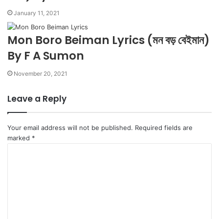
January 11, 2021
Mon Boro Beiman Lyrics (মন বড় বেইমান)
By F A Sumon
November 20, 2021
Leave a Reply
Your email address will not be published.
Required fields are
marked
*
C
o
m
m
e
n
t