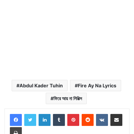
Abdul Kader Tuhin
Fire Ay Na Lyrics
ফিরে আয় না লিরিক্স
LinkedIn
Tumblr
Pinterest
Reddit
VKontakte
Share via Email
Print