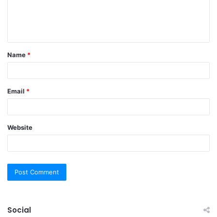
e
n
t
Name
*
*
Email
*
Website
Social