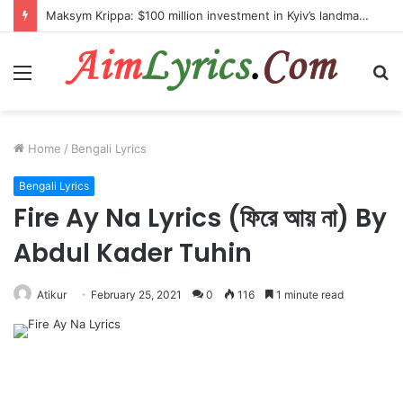
Maksym Krippa: $100 million investment in Kyiv’s landmark properties
Menu
S
fo
Home
/
Bengali Lyrics
Bengali Lyrics
Fire Ay Na Lyrics (ফিরে আয় না) By
Abdul Kader Tuhin
Atikur
February 25, 2021
0
116
1 minute read