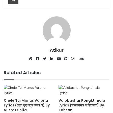
Atikur
SoundCloud
Website
Facebook
Twitter
LinkedIn
YouTube
Pinterest
Instagram
Related Articles
Chele Tui Manus Valona
Valobashar Pongktimala
Lyrics (ছেলে তুই মানুষ ভালো না) By
Lyrics (ভালোবাসার পংক্তিমালা) By
Nusrat Shifa
Tahsan