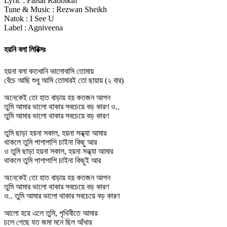
Lyric : Faisal Rabbikin
Tune & Music : Rezwan Sheikh
Natok : I See U
Label : Agniveena
হয়নি বলা লিরিক্সঃ
হয়না বলা কতখানি ভালোবাসি তোমায়
বেঁচে আছি শুধু আমি তোমারই তো ছায়ায় (২ বার)
অনেকেই তো হাত বাড়ায় হয় কতজন আপন
তুমি আমার ভালো থাকার সবচেয়ে বড় কারণ ও..
তুমি আমার ভালো থাকার সবচেয়ে বড় কারণ
তুমি ছাড়া হয়না সকাল, হয়না সন্ধ্যা আমার
থাকলে তুমি পাশাপাশি চাইনা কিছু আর
ও তুমি ছাড়া হয়না সকাল, হয়না সন্ধ্যা আমার
থাকলে তুমি পাশাপাশি চাইনা কিছুই আর
অনেকেই তো হাত বাড়ায় হয় কতজন আপন
তুমি আমার ভালো থাকার সবচেয়ে বড় কারণ
ও.. তুমি আমার ভালো থাকার সবচেয়ে বড় কারণ
আলো হয়ে এলে তুমি, পৃথিবীতে আমার
চলে গেছে যত জমা মনে ছিল আঁধার