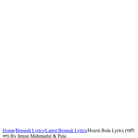
Home
/
Bengali Lyrics
/
Latest Bengali Lyrics
/
Hoyni Bola Lyrics (হয়নি
বলা) By Imran Mahmudul & Puja