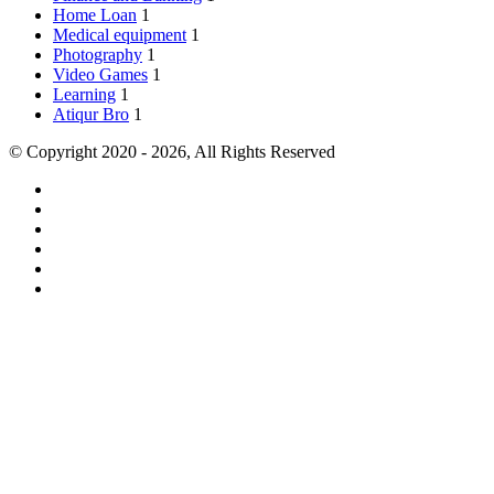
Home Loan
1
Medical equipment
1
Photography
1
Video Games
1
Learning
1
Atiqur Bro
1
© Copyright 2020 - 2026, All Rights Reserved
RSS
Facebook
Pinterest
LinkedIn
YouTube
Tumblr
Facebook
Twitter
WhatsApp
Telegram
Back
to
top
button