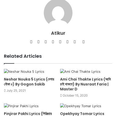
Atikur
Website
Facebook
Twitter
LinkedIn
YouTube
Pinterest
Instagram
SoundCloud
Related Articles
Neshar Nouka 5 Lyrics (নেশার
Ami Chai Thakte Lyrics (আমি
নৌকা ৫) By Gogon Sakib
চাই থাকতে) By Nusraat Faria |
Master D
July 25, 2021
October 15, 2020
Pinjirar Pakhi Lyrics (পিঞ্জিরার
Opekhyay Tomar Lyrics