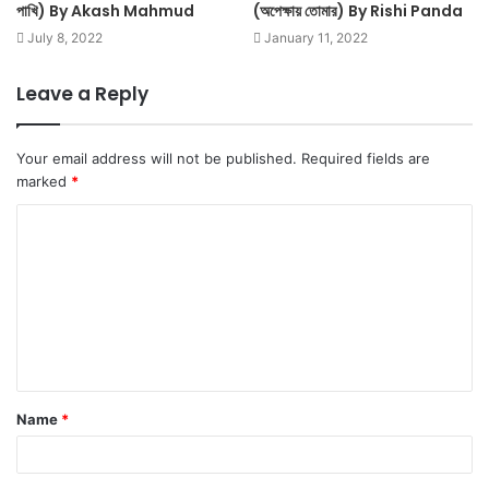
পাখি) By Akash Mahmud
(অপেক্ষায় তোমার) By Rishi Panda
July 8, 2022
January 11, 2022
Leave a Reply
Your email address will not be published.
Required fields are
marked
*
C
o
m
m
e
n
t
Name
*
*