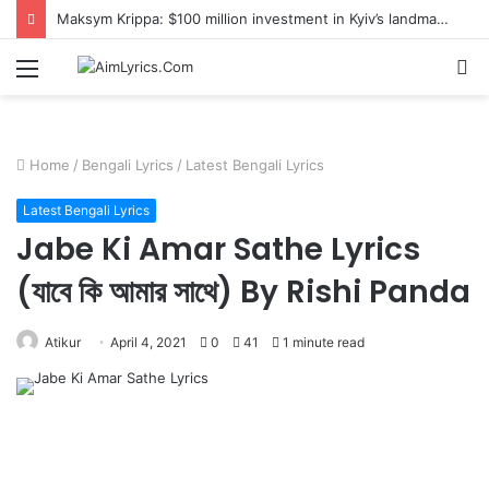
Maksym Krippa: $100 million investment in Kyiv’s landmark properties
Menu
S
fo
Home
/
Bengali Lyrics
/
Latest Bengali Lyrics
Latest Bengali Lyrics
Jabe Ki Amar Sathe Lyrics
(যাবে কি আমার সাথে) By Rishi Panda
Atikur
April 4, 2021
0
41
1 minute read