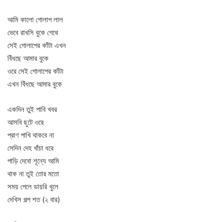
আমি কালো গোলাপ লাল
ভেবে রাখসি বুকে গেথে
সেই গোলাপের কাঁটা এখন
বিঁধছে আমার বুকে
ওরে সেই গোলাপের কাঁটা
এখন বিঁধছে আমার বুকে
একদিন তুই পাবি খবর
আসবি ছুটে ওরে
প্রাণ পাখি থাকবে না
সেদিন দেহ খাঁচা ধরে
পাড়ি দেবো শূন্যে আমি
থাক না তুই তোর মতো
সময় পেলে ডায়রি খুলে
দেখিস গল্প শত (২ বার)