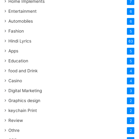
Home Implements
7
Entertainment
6
Automobiles
6
Fashion
5
Hindi Lyrics
63
Apps
5
Education
5
food and Drink
4
Casino
4
Digital Marketing
3
Graphics design
2
keychain Print
2
Review
2
Othre
2