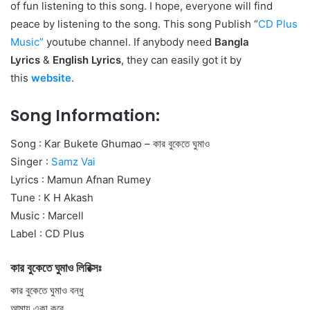
of fun listening to this song. I hope, everyone will find
peace by listening to the song. This song Publish “
CD Plus
Music
”
youtube channel. If anybody need
Bangla
Lyrics
&
English Lyrics
, they can easily got it by
this
website
.
Song Information:
Song : Kar Bukete Ghumao – কার বুকেতে ঘুমাও
Singer :
Samz Vai
Lyrics : Mamun Afnan Rumey
Tune : K H Akash
Music : Marcell
Label : CD Plus
কার বুকেতে ঘুমাও লিরিক্সঃ
কার বুকেতে ঘুমাও বন্ধু
আমায় একা করে