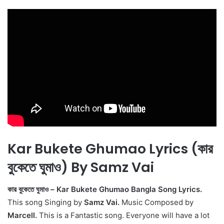
Kar Bukete Ghumao Lyrics (কার
বুকেতে ঘুমাও) By Samz Vai
কার বুকেতে ঘুমাও – Kar Bukete Ghumao Bangla Song Lyrics.
This song Singing by
Samz Vai.
Music Composed by
Marcell.
This is a Fantastic song. Everyone will have a lot