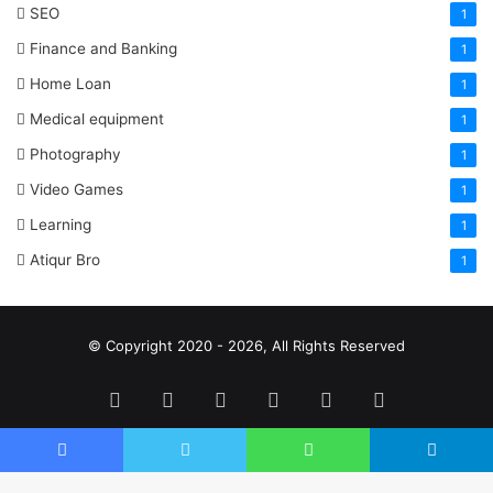
SEO
1
Finance and Banking
1
Home Loan
1
Medical equipment
1
Photography
1
Video Games
1
Learning
1
Atiqur Bro
1
© Copyright 2020 - 2026, All Rights Reserved
RSS
Facebook
Pinterest
LinkedIn
YouTube
Tumblr
Facebook
Twitter
WhatsApp
Telegram