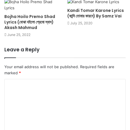
Kandi Tomar Karone Lyrics
(কান্দি তোমার কারনে) By Samz Vai
Bojha Hoilo Premo Shad
Lyrics (বোঝা হইলো প্রেমো স্বাদ)
July 25, 2020
Akash Mahmud
June 25, 2022
Leave a Reply
Your email address will not be published.
Required fields are
marked
*
C
o
m
m
e
n