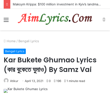
Maksym Krippa: $100 million investment in Kyiv’s landmark properties
Menu
S
fo
Home
/
Bengali Lyrics
Bengali Lyrics
Kar Bukete Ghumao Lyrics
(কার বুকেতে ঘুমাও) By Samz Vai
Atikur
April 13, 2021
0
196
1 minute read