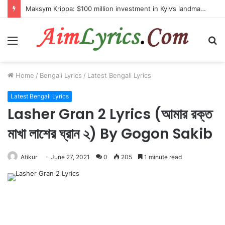
Maksym Krippa: $100 million investment in Kyiv’s landmark properties
Menu
S
fo
Home
/
Bengali Lyrics
/
Latest Bengali Lyrics
Latest Bengali Lyrics
Lasher Gran 2 Lyrics (আমার রক্ত
মাখা লাশের ঘ্রান ২) By Gogon Sakib
Atikur
June 27, 2021
0
205
1 minute read