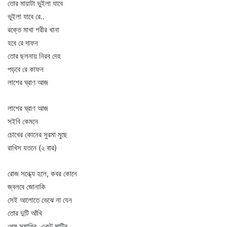
তোর মায়াটা ভুইলা যাবে
ভুইলা যাবে রে..
রক্তে মাখা শরীর খানা
হবে রে দাফন
তোর ছলনায় নিরব দেহ
পড়বে রে কাফন
লাশের ঘ্রাণ আজ
লাশের ঘ্রাণ আজ
সইবি কেমনে
চোখের কোনের সুরমা মুছে
রাখিস যতনে (২ বার)
রোজ সন্ধ্যে হলে, কবর কোনে
জ্বলবে জোনাকি
সেই আলোতে ভেঝে না যেন
তোর দুটি আঁখি
শেষ সমাধির, একটু মাটির