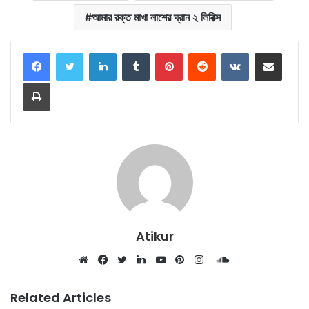
আমার রক্ত মাখা লাশের ঘ্রান ২ লিরিক্স
LinkedIn
Tumblr
Pinterest
Reddit
VKontakte
Share via Email
Print
Atikur
SoundCloud
Website
Facebook
Twitter
LinkedIn
YouTube
Pinterest
Instagram
Related Articles