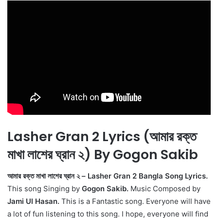
Lasher Gran 2 Lyrics (আমার রক্ত
মাখা লাশের ঘ্রান ২) By Gogon Sakib
আমার রক্ত মাখা লাশের ঘ্রান ২ – Lasher Gran 2 Bangla Song Lyrics.
This song Singing by
Gogon Sakib.
Music Composed by
Jami Ul Hasan.
This is a Fantastic song. Everyone will have
a lot of fun listening to this song. I hope, everyone will find