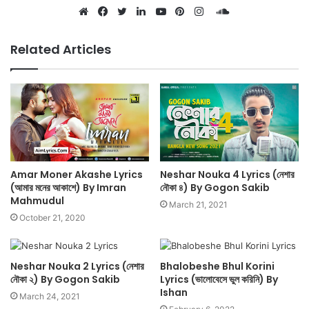
SoundCloud
Website
Facebook
Twitter
LinkedIn
YouTube
Pinterest
Instagram
Related Articles
Amar Moner Akashe Lyrics
Neshar Nouka 4 Lyrics (নেশার
(আমার মনের আকাশে) By Imran
নৌকা ৪) By Gogon Sakib
Mahmudul
March 21, 2021
October 21, 2020
Neshar Nouka 2 Lyrics (নেশার
Bhalobeshe Bhul Korini
নৌকা ২) By Gogon Sakib
Lyrics (ভালোবেসে ভুল করিনি) By
Ishan
March 24, 2021