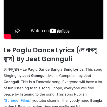
Le Paglu Dance Lyrics (লে পাগলু
ডান্স) By Jeet Gannguli
লে পাগলু ডান্স – Le Paglu Dance Bangla Song Lyrics.
This song
Singing by
Jeet Gannguli.
Music Composed by
Jeet
Gannguli.
This is a Fantastic song. Everyone will have a lot
of fun listening to this song. I hope, everyone will find
peace by listening to the song. This song Publish
“
Surinder Films
” youtube channel. If anybody need
Bangla
Lyrics
&
English Lyrics
, they can easily got it by