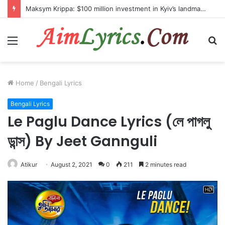
Maksym Krippa: $100 million investment in Kyiv’s landmark properties
Menu
S
fo
Home
/
Bengali Lyrics
Bengali Lyrics
Le Paglu Dance Lyrics (লে পাগলু
ডান্স) By Jeet Gannguli
Atikur
August 2, 2021
0
211
2 minutes read