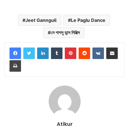
Jeet Gannguli
Le Paglu Dance
লে পাগলু ডান্স লিরিক্স
LinkedIn
Tumblr
Pinterest
Reddit
VKontakte
Share via Email
Print
Atikur