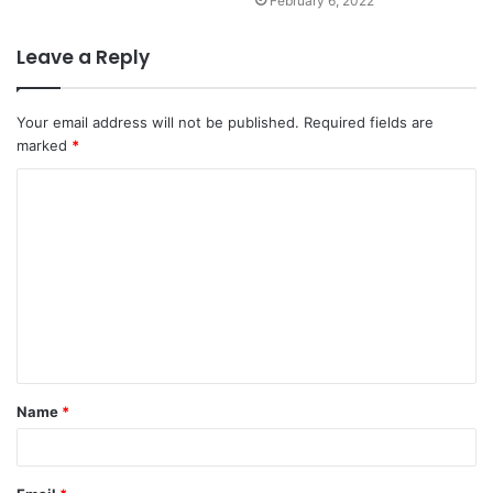
February 6, 2022
Leave a Reply
Your email address will not be published.
Required fields are
marked
*
C
o
m
m
e
n
t
Name
*
*