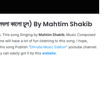
ঘলা কালো চুল) By Mahtim Shakib
s.
This song Singing by
Mahtim Shakib.
Music Composed
e will have a lot of fun listening to this song. I hope,
This song Publish “
Dhruba Music Station
” youtube channel.
ey can easily got it by this
website
.