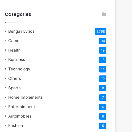
Categories
Bengali Lyrics
1,798
Games
34
Health
19
Business
18
Technology
14
Others
10
Sports
8
Home Implements
7
Entertainment
6
Automobiles
6
Fashion
5