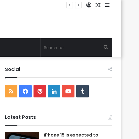
Log
Random
Sidebar
In
Article
Search
for
Social
RSS
Facebook
Pinterest
LinkedIn
YouTube
Tumblr
Latest Posts
iPhone 15 is expected to