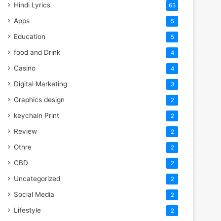
Hindi Lyrics
63
Apps
5
Education
5
food and Drink
4
Casino
4
Digital Marketing
3
Graphics design
2
keychain Print
2
Review
2
Othre
2
CBD
2
Uncategorized
2
Social Media
2
Lifestyle
2