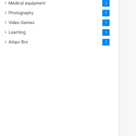
Medical equipment
1
Photography
1
Video Games
1
Learning
1
Atiqur Bro
1