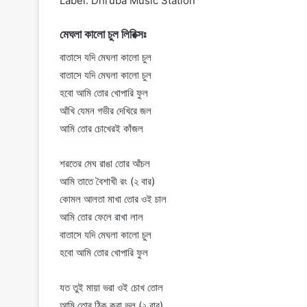
Label: Dhruba Music Station
মেঘলা কালো চুল লিরিক্সঃ
বাতাসে যদি মেঘলা কালো চুল
বাতাসে যদি মেঘলা কালো চুল
হবো আমি তোর খোপারি ফুল
আঁখি যেমন গভীর দেখিরে জল
আমি তোর চোখেরই কাঁজল
শরতের মেঘ রাঙা তোর আঁচল
আমি তাতে বৈশাখী রং (২ বার)
কোমল আলতা মাখা তোর ওই চাল
আমি তোর ফেলে রাখা লাল
বাতাসে যদি মেঘলা কালো চুল
হবো আমি তোর খোপারি ফুল
যত তুই মায়া ভরা ওই চোখ তোল
আমি তোর ঠিক করা ভুল (২ বার)