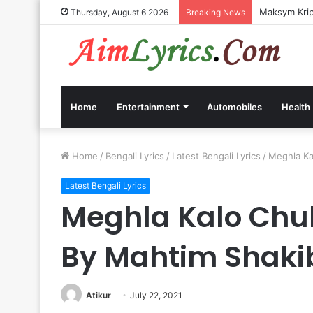
Maksym Kripp
Thursday, August 6 2026
Breaking News
Home
Entertainment
Automobiles
Health
Home
/
Bengali Lyrics
/
Latest Bengali Lyrics
/
Meghla Kal
Latest Bengali Lyrics
Meghla Kalo Chul Ly
By Mahtim Shaki
Atikur
July 22, 2021