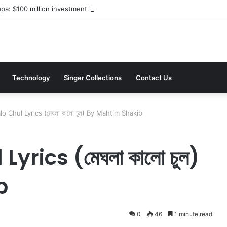
a: $100 million investment in Kyiv’s landmark properties
Technology
Singer Collections
Contact Us
o Chul Lyrics (মেঘলা কালো চুল) By Mahtim Shakib
rics (মেঘলা কালো চুল)
b
0
46
1 minute read