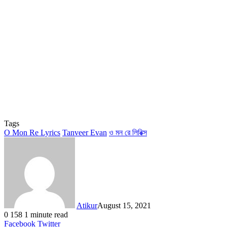
Tags
O Mon Re Lyrics
Tanveer Evan
ও মন রে লিরিক্স
Atikur
August 15, 2021
0
158
1 minute read
LinkedIn
Tumblr
Pinterest
Reddit
VKontakte
Share
Print
Facebook
Twitter