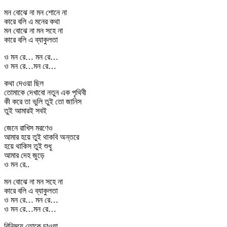
মন বোঝে না মন শোনে না
কারে বলি এ মনের কথা
মন বোঝে না মন সহে না
কারে বলি এ ব্যাকুলতা
ও মন রে… মন রে…
ও মন রে…মন রে…
কথা দেওয়া ছিল
তোমাকে দেখাবো নতুন এক পৃথিবী
কী করে তা ভুলি তুই তো জানিস
তুই আমার‌ই সব‌ই
জেনে রাখিস মরণেও
আমার হয়ে তুই থাকবি অন্তরে
হয়ে থাকিস তুই শুধু
আমার দেহ জুড়ে
ও মন রে..
মন বোঝে না মন সহে না
কারে বলি এ ব্যাকুলতা
ও মন রে… মন রে…
ও মন রে…মন রে…
বিনিময়ে তোকে চাওয়া