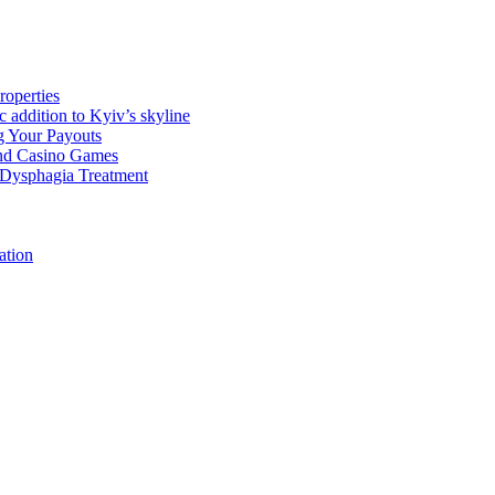
roperties
 addition to Kyiv’s skyline
g Your Payouts
nd Casino Games
f Dysphagia Treatment
ation