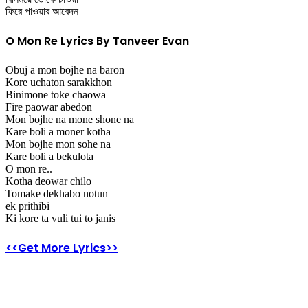
ফিরে পাওয়ার আবেদন
O Mon Re Lyrics By Tanveer Evan
Obuj a mon bojhe na baron
Kore uchaton sarakkhon
Binimone toke chaowa
Fire paowar abedon
Mon bojhe na mone shone na
Kare boli a moner kotha
Mon bojhe mon sohe na
Kare boli a bekulota
O mon re..
Kotha deowar chilo
Tomake dekhabo notun
ek prithibi
Ki kore ta vuli tui to janis
<<Get More Lyrics>>