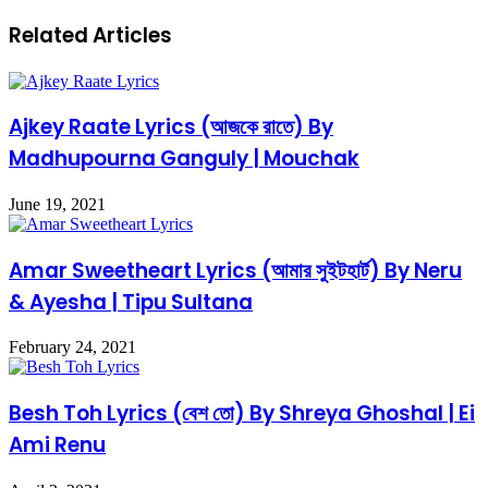
Related Articles
Ajkey Raate Lyrics (আজকে রাতে) By
Madhupourna Ganguly | Mouchak
June 19, 2021
Amar Sweetheart Lyrics (আমার সুইটহার্ট) By Neru
& Ayesha | Tipu Sultana
February 24, 2021
Besh Toh Lyrics (বেশ তো) By Shreya Ghoshal | Ei
Ami Renu