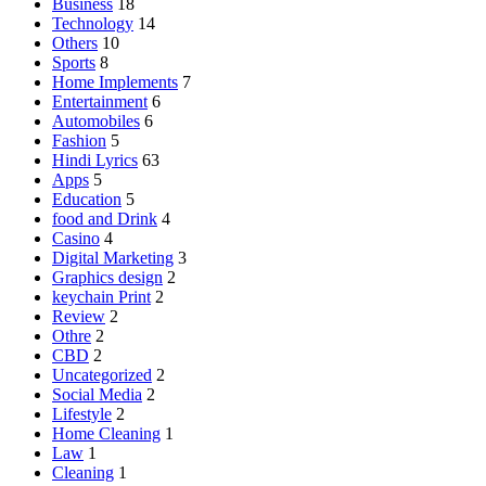
Business
18
Technology
14
Others
10
Sports
8
Home Implements
7
Entertainment
6
Automobiles
6
Fashion
5
Hindi Lyrics
63
Apps
5
Education
5
food and Drink
4
Casino
4
Digital Marketing
3
Graphics design
2
keychain Print
2
Review
2
Othre
2
CBD
2
Uncategorized
2
Social Media
2
Lifestyle
2
Home Cleaning
1
Law
1
Cleaning
1