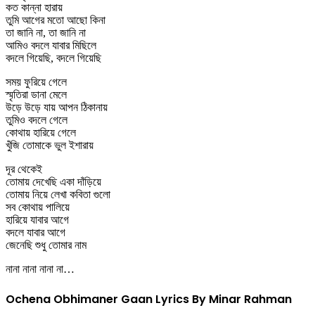
কত কান্না হারায়
তুমি আগের মতো আছো কিনা
তা জানি না, তা জানি না
আমিও বদলে যাবার মিছিলে
বদলে গিয়েছি, বদলে গিয়েছি
সময় ফুরিয়ে গেলে
স্মৃতিরা ডানা মেলে
উড়ে উড়ে যায় আপন ঠিকানায়
তুমিও বদলে গেলে
কোথায় হারিয়ে গেলে
খুঁজি তোমাকে ভুল ইশারায়
দূর থেকেই
তোমায় দেখেছি একা দাঁড়িয়ে
তোমায় নিয়ে লেখা কবিতা গুলো
সব কোথায় পালিয়ে
হারিয়ে যাবার আগে
বদলে যাবার আগে
জেনেছি শুধু তোমার নাম
নানা নানা নানা না…
Ochena Obhimaner Gaan Lyrics By Minar Rahman