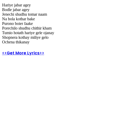
Hariye jabar agey
Bodle jabar agey
Jenechi shudhu tomar naam
Na bola kothar bake
Purono boier faake
Porechilo shudhu chithir kham
Tumio hotath hariye gele ojanay
Shopnera kothay miliye gelo
Ochena thikanay
<<Get More Lyrics>>