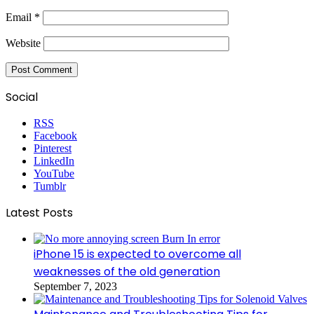
Email
*
Website
Social
RSS
Facebook
Pinterest
LinkedIn
YouTube
Tumblr
Latest Posts
iPhone 15 is expected to overcome all
weaknesses of the old generation
September 7, 2023