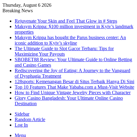
Thursday, August 6 2026
Breaking News
Rejuvenate Your Skin and Feel That Glow in # Steps
Maksym Krippa: $100 million investment in Kyiv’s landmark
properties
Maksym Krippa has bought the Parus business center: An
iconic addition to Kyiv’s skyline
The Ultimate Guide to Slot Gacor Terbaru: Tips for
Maximizing Your Payouts
SBOBET88 Review: Your Ultimate Guide to Online Betting
and Casino Games
Rediscovering the Joy of Eating: A Journey to the Vanguard
of Dysphagia Treatment
128sports: Kemenangan Besar di Situs Terbaik Hanya Di Sini
Top 10 Features That Make Yababa.com a Must-Visit Website
How to Find Unique Vintage Jewelry Pieces with Character
Glory Casino Bangladesh: Your Ultimate Online Casino
Destination
Sidebar
Random Article
Log In
Menu