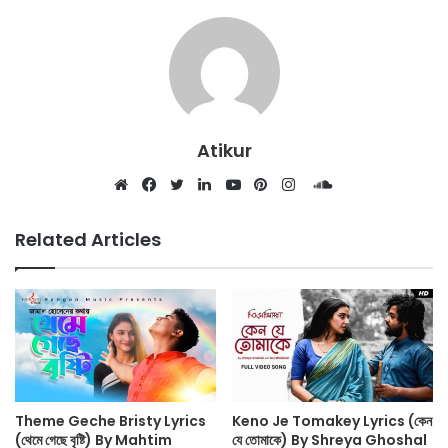
Atikur
SoundCloud
Website
Facebook
Twitter
LinkedIn
YouTube
Pinterest
Instagram
Related Articles
Theme Geche Bristy Lyrics
Keno Je Tomakey Lyrics (কেন
(থেমে গেছে বৃষ্টি) By Mahtim
যে তোমাকে) By Shreya Ghoshal