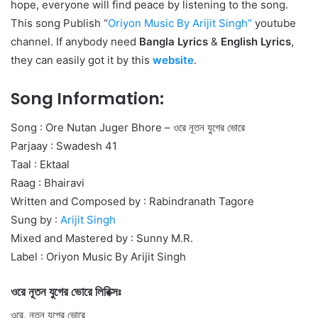
hope, everyone will find peace by listening to the song.
This song Publish “
Oriyon Music By Arijit Singh
”
youtube
channel. If anybody need
Bangla Lyrics
&
English Lyrics
,
they can easily got it by this
website
.
Song Information:
Song : Ore Nutan Juger Bhore – ওরে নূতন যুগের ভোরে
Parjaay : Swadesh 41
Taal : Ektaal
Raag : Bhairavi
Written and Composed by : Rabindranath Tagore
Sung by :
Arijit Singh
Mixed and Mastered by : Sunny M.R.
Label : Oriyon Music By Arijit Singh
ওরে নূতন যুগের ভোরে লিরিক্সঃ
ওরে, নূতন যুগের ভোরে