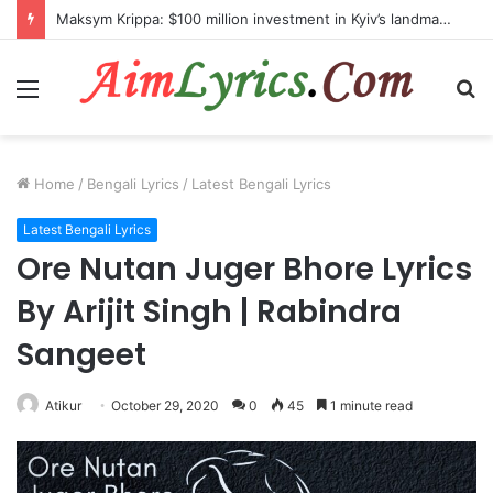
Maksym Krippa: $100 million investment in Kyiv’s landmark properties
Menu
S
fo
Home
/
Bengali Lyrics
/
Latest Bengali Lyrics
Latest Bengali Lyrics
Ore Nutan Juger Bhore Lyrics
By Arijit Singh | Rabindra
Sangeet
Atikur
October 29, 2020
0
45
1 minute read