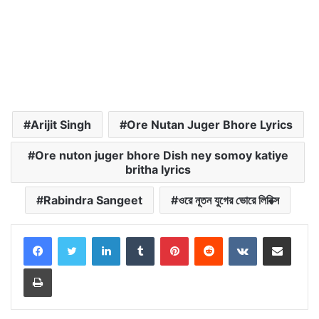
Arijit Singh
Ore Nutan Juger Bhore Lyrics
Ore nuton juger bhore Dish ney somoy katiye
britha lyrics
Rabindra Sangeet
ওরে নূতন যুগের ভোরে লিরিক্স
LinkedIn
Tumblr
Pinterest
Reddit
VKontakte
Share via Email
Print