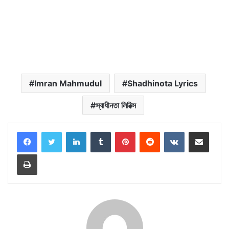
Imran Mahmudul
Shadhinota Lyrics
স্বাধীনতা লিরিক্স
LinkedIn
Tumblr
Pinterest
Reddit
VKontakte
Share via Email
Print