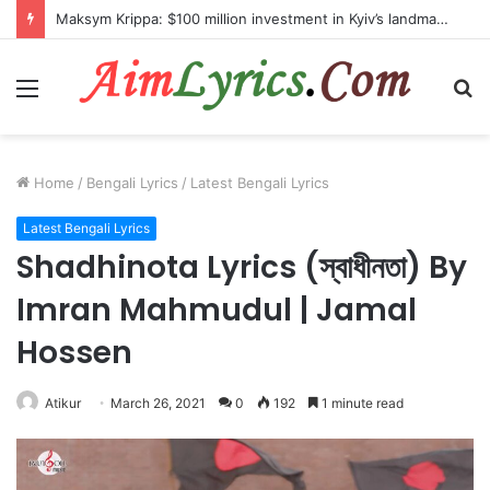
Maksym Krippa: $100 million investment in Kyiv’s landmark properties
Menu
S
fo
Home
/
Bengali Lyrics
/
Latest Bengali Lyrics
Latest Bengali Lyrics
Shadhinota Lyrics (স্বাধীনতা) By
Imran Mahmudul | Jamal
Hossen
Atikur
March 26, 2021
0
192
1 minute read