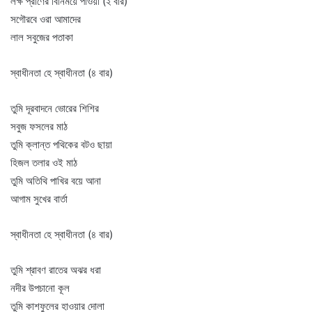
লক্ষ প্রাণের বিনিময়ে পাওয়া (২ বার)
সগৌরবে ওরা আমাদের
লাল সবুজের পতাকা
স্বাধীনতা হে স্বাধীনতা (৪ বার)
তুমি দূরবাদনে ভোরের শিশির
সবুজ ফসলের মাঠ
তুমি ক্লান্ত পথিকের বটও ছায়া
হিজল তলার ওই মাঠ
তুমি অতিথি পাখির বয়ে আনা
আগাম সুখের বার্তা
স্বাধীনতা হে স্বাধীনতা (৪ বার)
তুমি শ্রাবণ রাতের অঝর ধরা
নদীর উপচানো কূল
তুমি কাশফুলের হাওয়ার দোলা