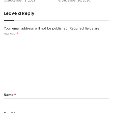
September 18, 2021
December 30, 2020
Leave a Reply
Your email address will not be published.
Required fields are
marked
*
C
o
m
m
e
n
t
Name
*
*