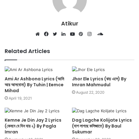
Atikur
SoundCloud
Website
Facebook
Twitter
LinkedIn
YouTube
Pinterest
Instagram
Related Articles
Ami Ar Ashbona Lyrics (আমি
Jhor Ele Lyrics (ঝড় এলে) By
আর আসবোনা) By Tuhin | Eemce
Imran Mahmudul
Mihad
August 22, 2020
April 19, 2021
Kemne Je Din Jay 2 Lyrics
Dag Lagche Kolijate Lyrics
(কেমনে যে দিন যায় ২) By Pagla
(দাগ লাগছে কলিজাতে) By Baul
Imran
Sukumar