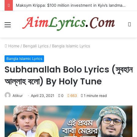
Maksym Krippa: $100 million investment in Kyiv’s landmark properties
Menu
S
fo
Home
/
Bengali Lyrics
/
Bangla Islamic Lyrics
Bangla Islamic Lyrics
Subhanallah Bolo Lyrics (সুবহান
আল্লাহ বলো) By Holy Tune
Atikur
April 23, 2021
0
663
1 minute read