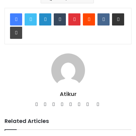
LinkedIn
Tumblr
Pinterest
Reddit
VKontakte
Share via Email
Print
Atikur
Website
Facebook
Twitter
LinkedIn
YouTube
Pinterest
Instagram
SoundCloud
Related Articles