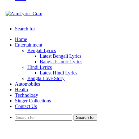
Search for
Home
Entertainment
Bengali Lyrics
Latest Bengali Lyrics
Bangla Islamic Lyrics
Hindi Lyrics
Latest Hindi Lyrics
Bangla Love Story
Automobiles
Health
Technology
Singer Collections
Contact Us
Search for