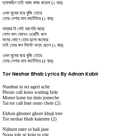
ভ্যাকছিন তাই আজ কাজ করেনা (২ বার)
এখন ঘুমের ঘরে খুজি তোরে
তোর নেশার ভাব কাটেনিরে (২ বার)
নাম্বার টা সেই আগেরি আছে
ফোন কল কোনও ওয়েটিং বলে
মনের কোণে তোর দুলো জমেছে
তাই তোর কল লিস্টে অন্য ছেলে (২ বার)
এখন ঘুমের ঘরে খুজি তোরে
তোর নেশার ভাব কাটেনিরে (৪ বার)
Tor Neshar Bhab Lyrics By Adnan Kabir
Numbar ta sei ageri ache
Phone call keno waiting bole
Moner kone tor dulo jomeche
Tai tor call liste onno chele (2)
Ekhon ghumer ghore khuji tore
Tor neshar bhab katenire (2)
Nijhum rater oi bali jane
Nona jole se koto ta vije