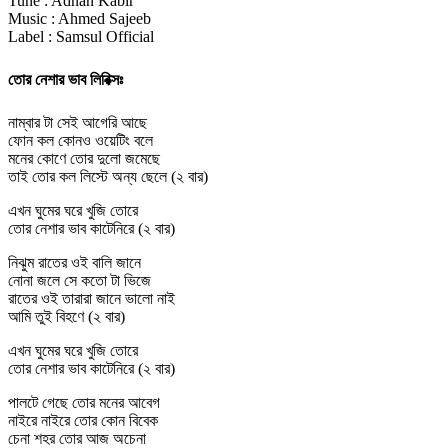
Tune : Adnan Kabir
Music : Ahmed Sajeeb
Label : Samsul Official
তোর নেশার ভাব লিরিক্সঃ
নাম্বার টা সেই আগেরি আছে
ফোন কল কোনও ওয়েটিং বলে
মনের কোণে তোর দুলো জমেছে
তাই তোর কল লিস্টে অন্য ছেলে (২ বার)
এখন ঘুমের ঘরে খুজি তোরে
তোর নেশার ভাব কাটেনিরে (২ বার)
নিঝুম রাতের ওই বালি জানে
নোনা জলে সে কতো টা ভিজে
রাতের ওই তারারা জানে ভালো নাই
আমি তুই বিহণে (২ বার)
এখন ঘুমের ঘরে খুজি তোরে
তোর নেশার ভাব কাটেনিরে (২ বার)
পালটে গেছে তোর মনের আবেগ
নাইরে নাইরে তোর কোন বিবেক
চেনা শহর তোর আজ অচেনা