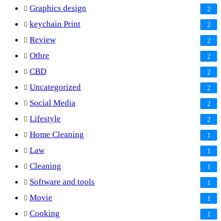
Graphics design
2
keychain Print
2
Review
2
Othre
2
CBD
2
Uncategorized
2
Social Media
2
Lifestyle
2
Home Cleaning
1
Law
1
Cleaning
1
Software and tools
1
Movie
1
Cooking
1