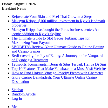
Friday, August 7 2026
Breaking News
Rejuvenate Your Skin and Feel That Glow in # Steps
Maksym Krippa: $100 million investment in Kyiv’s landmark
properties
Maksym Krippa has bought the Parus business center: An
iconic addition to Kyiv’s skyline
The Ultimate Guide to Slot Gacor Terbaru: Tips for
Maximizing Your Payouts
SBOBET88 Review: Your Ultimate Guide to Online Betting
and Casino Games
Rediscovering the Joy of Eating: A Journey to the Vanguard
of Dysphagia Treatment
128sports: Kemenangan Besar di Situs Terbaik Hanya Di Sini
Top 10 Features That Make Yababa.com a Must-Visit Website
How to Find Unique Vintage Jewelry Pieces with Character
Glory Casino Bangladesh: Your Ultimate Online Casino
Destination
Sidebar
Random Article
Log In
Menu