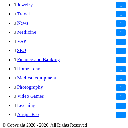
Jewelry
1
Travel
1
News
1
Medicine
1
VAP
1
SEO
1
Finance and Banking
1
Home Loan
1
Medical equipment
1
Photography
1
Video Games
1
Learning
1
Atiqur Bro
1
© Copyright 2020 - 2026, All Rights Reserved