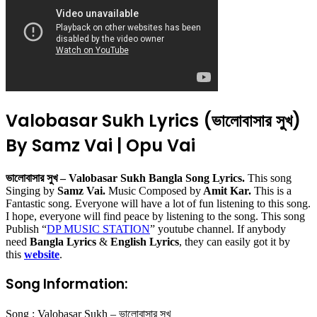
Valobasar Sukh Lyrics (ভালোবাসার সুখ)
By Samz Vai | Opu Vai
ভালোবাসার সুখ – Valobasar Sukh Bangla Song Lyrics.
This song
Singing by
Samz Vai.
Music Composed by
Amit Kar.
This is a
Fantastic song. Everyone will have a lot of fun listening to this song.
I hope, everyone will find peace by listening to the song. This song
Publish “
DP MUSIC STATION
” youtube channel. If anybody
need
Bangla Lyrics
&
English Lyrics
, they can easily got it by
this
website
.
Song Information:
Song : Valobasar Sukh – ভালোবাসার সুখ