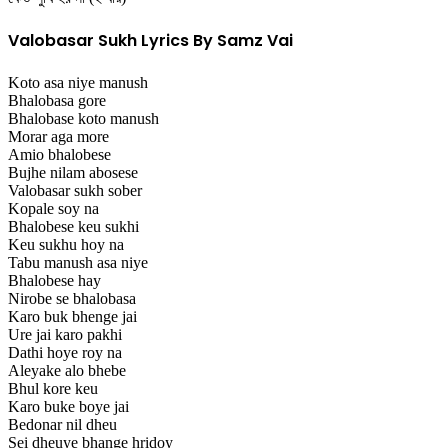
Valobasar Sukh Lyrics By Samz Vai
Koto asa niye manush
Bhalobasa gore
Bhalobase koto manush
Morar aga more
Amio bhalobese
Bujhe nilam abosese
Valobasar sukh sober
Kopale soy na
Bhalobese keu sukhi
Keu sukhu hoy na
Tabu manush asa niye
Bhalobese hay
Nirobe se bhalobasa
Karo buk bhenge jai
Ure jai karo pakhi
Dathi hoye roy na
Aleyake alo bhebe
Bhul kore keu
Karo buke boye jai
Bedonar nil dheu
Sei dheuye bhange hridoy