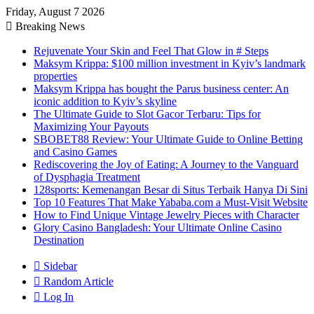
Friday, August 7 2026
Breaking News
Rejuvenate Your Skin and Feel That Glow in # Steps
Maksym Krippa: $100 million investment in Kyiv’s landmark
properties
Maksym Krippa has bought the Parus business center: An
iconic addition to Kyiv’s skyline
The Ultimate Guide to Slot Gacor Terbaru: Tips for
Maximizing Your Payouts
SBOBET88 Review: Your Ultimate Guide to Online Betting
and Casino Games
Rediscovering the Joy of Eating: A Journey to the Vanguard
of Dysphagia Treatment
128sports: Kemenangan Besar di Situs Terbaik Hanya Di Sini
Top 10 Features That Make Yababa.com a Must-Visit Website
How to Find Unique Vintage Jewelry Pieces with Character
Glory Casino Bangladesh: Your Ultimate Online Casino
Destination
Sidebar
Random Article
Log In