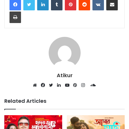
Print
Atikur
SoundCloud
Website
Facebook
Twitter
LinkedIn
YouTube
Pinterest
Instagram
Related Articles