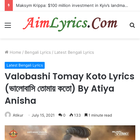
Maksym Krippa: $100 million investment in Kyiv’s landmark properties
Menu
S
fo
Home
/
Bengali Lyrics
/
Latest Bengali Lyrics
Latest Bengali Lyrics
Valobashi Tomay Koto Lyrics
(ভালোবাসি তোমায় কতো) By Atiya
Anisha
Atikur
July 15, 2021
0
133
1 minute read