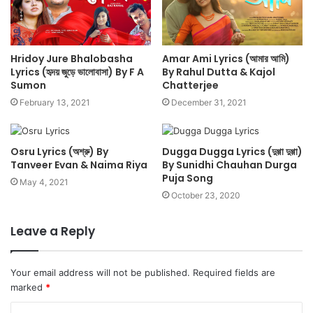
Hridoy Jure Bhalobasha
Amar Ami Lyrics (আমার আমি)
Lyrics (হৃদয় জুড়ে ভালোবাসা) By F A
By Rahul Dutta & Kajol
Sumon
Chatterjee
February 13, 2021
December 31, 2021
Osru Lyrics (অশ্রু) By
Dugga Dugga Lyrics (দুগ্গা দুগ্গা)
Tanveer Evan & Naima Riya
By Sunidhi Chauhan Durga
Puja Song
May 4, 2021
October 23, 2020
Leave a Reply
Your email address will not be published.
Required fields are
marked
*
C