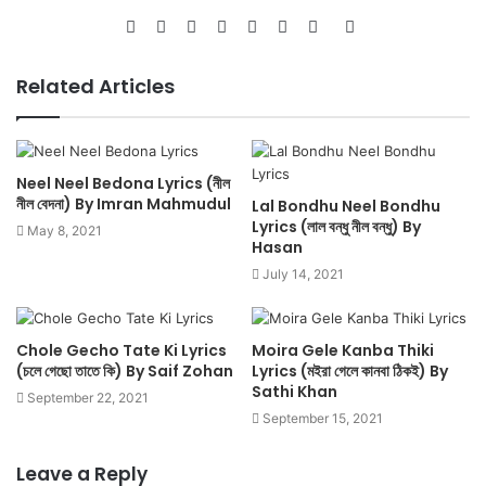
Website
Facebook
Twitter
LinkedIn
YouTube
Pinterest
Instagram
SoundCloud
Related Articles
Neel Neel Bedona Lyrics (নীল
নীল বেদনা) By Imran Mahmudul
Lal Bondhu Neel Bondhu
Lyrics (লাল বন্ধু নীল বন্ধু) By
May 8, 2021
Hasan
July 14, 2021
Chole Gecho Tate Ki Lyrics
Moira Gele Kanba Thiki
(চলে গেছো তাতে কি) By Saif Zohan
Lyrics (মইরা গেলে কানবা ঠিকই) By
Sathi Khan
September 22, 2021
September 15, 2021
Leave a Reply