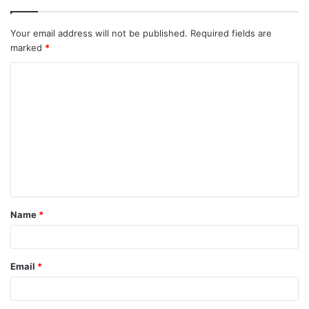
Your email address will not be published.
Required fields are
marked
*
C
o
m
m
e
n
t
Name
*
*
Email
*