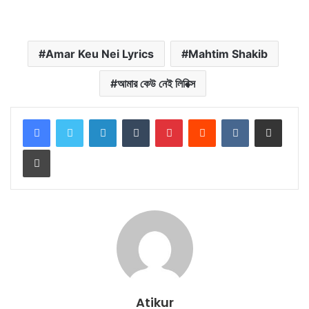
Amar Keu Nei Lyrics
Mahtim Shakib
আমার কেউ নেই লিরিক্স
LinkedIn
Tumblr
Pinterest
Reddit
VKontakte
Share via Email
Print
Atikur