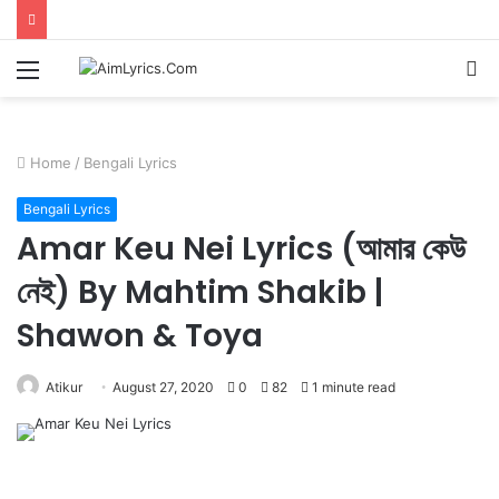
Menu
S
fo
Home
/
Bengali Lyrics
Bengali Lyrics
Amar Keu Nei Lyrics (আমার কেউ
নেই) By Mahtim Shakib |
Shawon & Toya
Atikur
August 27, 2020
0
82
1 minute read