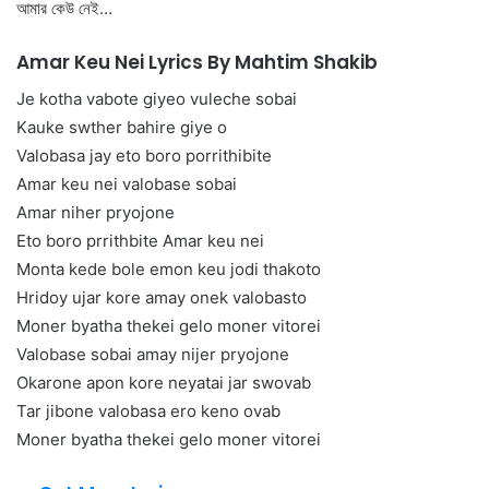
আমার কেউ নেই…
Amar Keu Nei Lyrics By Mahtim Shakib
Je kotha vabote giyeo vuleche sobai
Kauke swther bahire giye o
Valobasa jay eto boro porrithibite
Amar keu nei valobase sobai
Amar niher pryojone
Eto boro prrithbite Amar keu nei
Monta kede bole emon keu jodi thakoto
Hridoy ujar kore amay onek valobasto
Moner byatha thekei gelo moner vitorei
Valobase sobai amay nijer pryojone
Okarone apon kore neyatai jar swovab
Tar jibone valobasa ero keno ovab
Moner byatha thekei gelo moner vitorei