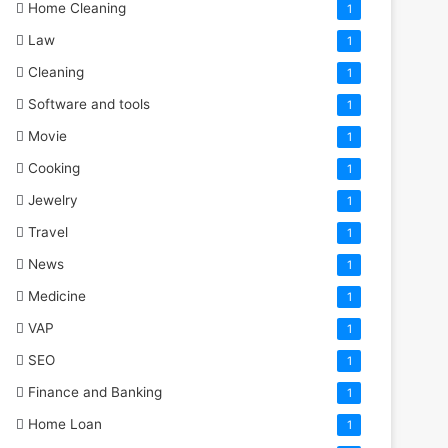
Home Cleaning
1
Law
1
Cleaning
1
Software and tools
1
Movie
1
Cooking
1
Jewelry
1
Travel
1
News
1
Medicine
1
VAP
1
SEO
1
Finance and Banking
1
Home Loan
1