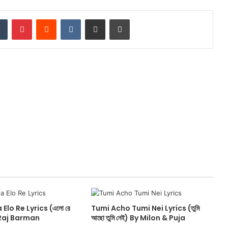
dIn
Tumblr
Pinterest
Reddit
VKontakte
Share via Email
Print
Elo Re Lyrics (এলো রে
Tumi Acho Tumi Nei Lyrics (তুমি
By Raj Barman
আছো তুমি নেই) By Milon & Puja