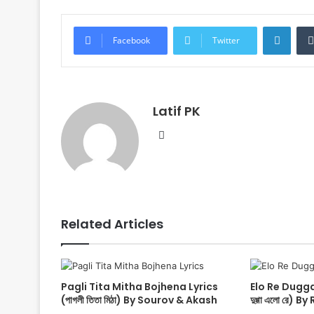
Linke
Facebook
Twitter
Latif PK
Website
Related Articles
Pagli Tita Mitha Bojhena Lyrics
Elo Re Dugga 
(পাগলী তিতা মিঠা) By Sourov & Akash
দুগ্গা এলো রে) 