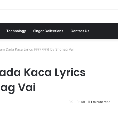
Technology
Singer Collections
Contact Us
m Dada Kaca Lyrics (বাদাম বাদাম) by Shohag Vai
da Kaca Lyrics
ohag Vai
0
148
1 minute read