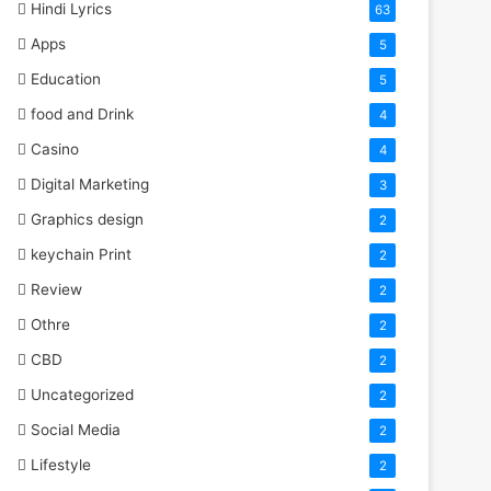
Hindi Lyrics
63
Apps
5
Education
5
food and Drink
4
Casino
4
Digital Marketing
3
Graphics design
2
keychain Print
2
Review
2
Othre
2
CBD
2
Uncategorized
2
Social Media
2
Lifestyle
2