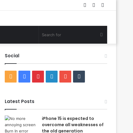
Log
Random
Sidebar
In
Article
Search
for
Social
RSS
Facebook
Pinterest
LinkedIn
YouTube
Tumblr
Latest Posts
iPhone 15 is expected to
overcome all weaknesses of
the old generation