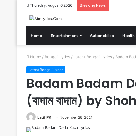
Thursday, August 6 2026
Breaking News
Home
Entertainment
Automobiles
Health
Home
/
Bengali Lyrics
/
Latest Bengali Lyrics
/
Badam Bada
Latest Bengali Lyrics
Badam Badam Da
(বাদাম বাদাম) by Sh
Latif PK
November 28, 2021