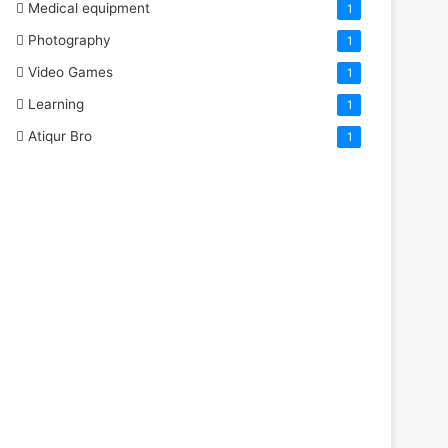
Medical equipment
1
Photography
1
Video Games
1
Learning
1
Atiqur Bro
1