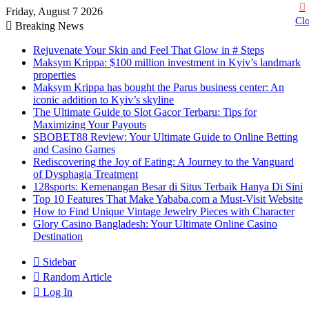
Friday, August 7 2026
Cl
Breaking News
Rejuvenate Your Skin and Feel That Glow in # Steps
Maksym Krippa: $100 million investment in Kyiv’s landmark
properties
Maksym Krippa has bought the Parus business center: An
iconic addition to Kyiv’s skyline
The Ultimate Guide to Slot Gacor Terbaru: Tips for
Maximizing Your Payouts
SBOBET88 Review: Your Ultimate Guide to Online Betting
and Casino Games
Rediscovering the Joy of Eating: A Journey to the Vanguard
of Dysphagia Treatment
128sports: Kemenangan Besar di Situs Terbaik Hanya Di Sini
Top 10 Features That Make Yababa.com a Must-Visit Website
How to Find Unique Vintage Jewelry Pieces with Character
Glory Casino Bangladesh: Your Ultimate Online Casino
Destination
Sidebar
Random Article
Log In