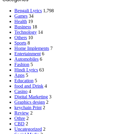
Bengali Lyrics
1,798
Games
34
Health
19
Business
18
Technology
14
Others
10
Sports
8
Home Implements
7
Entertainment
6
Automobiles
6
Fashion
5
Hindi Lyrics
63
Apps
5
Education
5
food and Drink
4
Casino
4
Digital Marketing
3
Graphics design
2
keychain Print
2
Review
2
Othre
2
CBD
2
Uncategorized
2