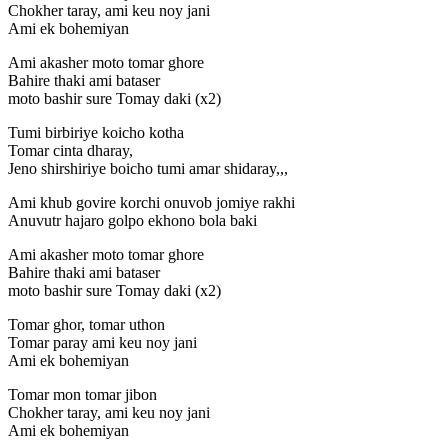
Chokher taray, ami keu noy jani
Ami ek bohemiyan
Ami akasher moto tomar ghore
Bahire thaki ami bataser
moto bashir sure Tomay daki (x2)
Tumi birbiriye koicho kotha
Tomar cinta dharay,
Jeno shirshiriye boicho tumi amar shidaray,,,
Ami khub govire korchi onuvob jomiye rakhi
Anuvutr hajaro golpo ekhono bola baki
Ami akasher moto tomar ghore
Bahire thaki ami bataser
moto bashir sure Tomay daki (x2)
Tomar ghor, tomar uthon
Tomar paray ami keu noy jani
Ami ek bohemiyan
Tomar mon tomar jibon
Chokher taray, ami keu noy jani
Ami ek bohemiyan