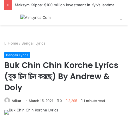
Maksym Krippa: $100 million investment in Kyiv’s landmark properties
Menu
S
fo
Home
/
Bengali Lyrics
Bengali Lyrics
Buk Chin Chin Korche Lyrics
(বুক চিন চিন করছে) By Andrew &
Doly
Atikur
March 15, 2021
0
2,295
1 minute read