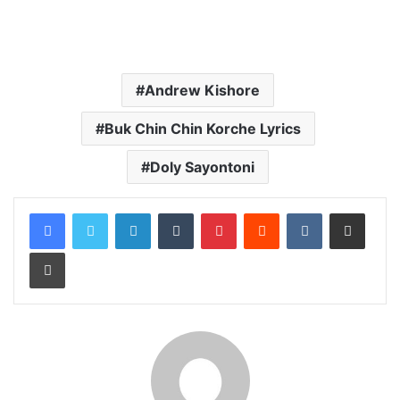
Andrew Kishore
Buk Chin Chin Korche Lyrics
Doly Sayontoni
LinkedIn
Tumblr
Pinterest
Reddit
VKontakte
Share via Email
Print