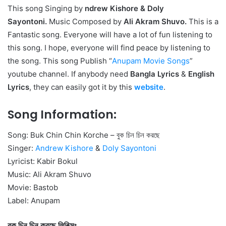
This song Singing by
ndrew Kishore & Doly
Sayontoni.
Music Composed by
Ali Akram Shuvo.
This is a
Fantastic song. Everyone will have a lot of fun listening to
this song. I hope, everyone will find peace by listening to
the song. This song Publish “
Anupam Movie Songs
”
youtube channel. If anybody need
Bangla Lyrics
&
English
Lyrics
, they can easily got it by this
website
.
Song Information:
Song: Buk Chin Chin Korche – বুক চিন চিন করছে
Singer:
Andrew Kishore
&
Doly Sayontoni
Lyricist: Kabir Bokul
Music: Ali Akram Shuvo
Movie: Bastob
Label: Anupam
বুক চিন চিন করছে লিরিক্সঃ