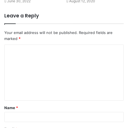
June 30, 2022
August 12, 2020
Leave a Reply
Your email address will not be published.
Required fields are
marked
*
C
o
m
m
e
n
t
Name
*
*