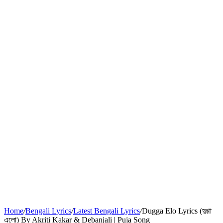
Home
/
Bengali Lyrics
/
Latest Bengali Lyrics
/
Dugga Elo Lyrics (দুগ্গা
এলো) By Akriti Kakar & Debanjali | Puja Song