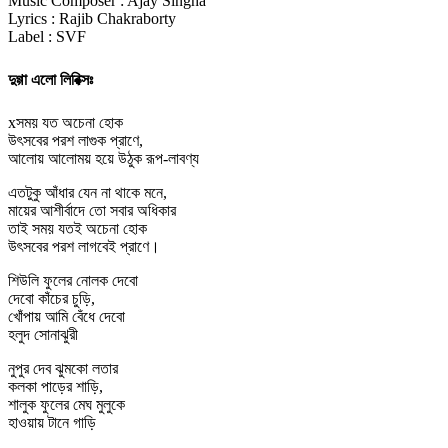
Music Composer : Ajay Singha
Lyrics : Rajib Chakraborty
Label : SVF
দুগ্গা এলো লিরিক্সঃ
xসময় যত অচেনা হোক
উৎসবের পরশ লাগুক প্রাণে,
আলোয় আলোময় হয়ে উঠুক রূপ-লাবণ্য
এতটুকু আঁধার যেন না থাকে মনে,
মায়ের আশীর্বাদে তো সবার অধিকার
তাই সময় যতই অচেনা হোক
উৎসবের পরশ লাগবেই প্রাণে।
শিউলি ফুলের নোলক দেবো
দেবো কাঁচের চুড়ি,
খোঁপায় আমি বেঁধে দেবো
হলুদ সোনাঝুরী
নুপুর দেব ঝুমকো লতার
কলকা পাড়ের শাড়ি,
শালুক ফুলের মেঘ মুলুকে
হাওয়ায় টানে গাড়ি