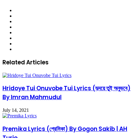
Website
Facebook
Twitter
LinkedIn
YouTube
Pinterest
Instagram
SoundCloud
Related Articles
Hridoye Tui Onuvobe Tui Lyrics (হৃদয়ে তুই অনুভবে)
By Imran Mahmudul
July 14, 2021
Premika Lyrics (প্রেমিকা) By Gogon Sakib | AH
Turjo