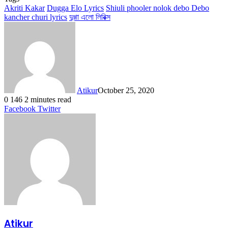
Akriti Kakar
Dugga Elo Lyrics
Shiuli phooler nolok debo Debo
kancher churi lyrics
দুগ্গা এলো লিরিক্স
Atikur
October 25, 2020
0
146
2 minutes read
LinkedIn
Tumblr
Pinterest
Reddit
VKontakte
Share
Print
Facebook
Twitter
via
Email
Atikur