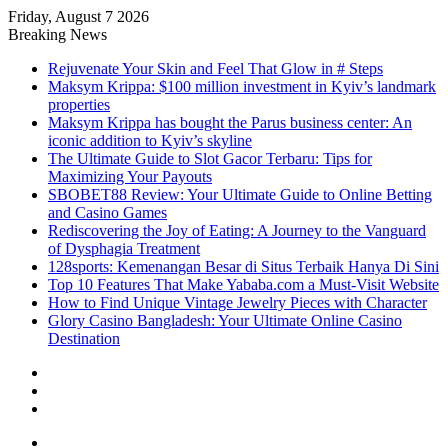
Friday, August 7 2026
Breaking News
Rejuvenate Your Skin and Feel That Glow in # Steps
Maksym Krippa: $100 million investment in Kyiv’s landmark
properties
Maksym Krippa has bought the Parus business center: An
iconic addition to Kyiv’s skyline
The Ultimate Guide to Slot Gacor Terbaru: Tips for
Maximizing Your Payouts
SBOBET88 Review: Your Ultimate Guide to Online Betting
and Casino Games
Rediscovering the Joy of Eating: A Journey to the Vanguard
of Dysphagia Treatment
128sports: Kemenangan Besar di Situs Terbaik Hanya Di Sini
Top 10 Features That Make Yababa.com a Must-Visit Website
How to Find Unique Vintage Jewelry Pieces with Character
Glory Casino Bangladesh: Your Ultimate Online Casino
Destination
Sidebar
Random
Article
Log
In
Menu