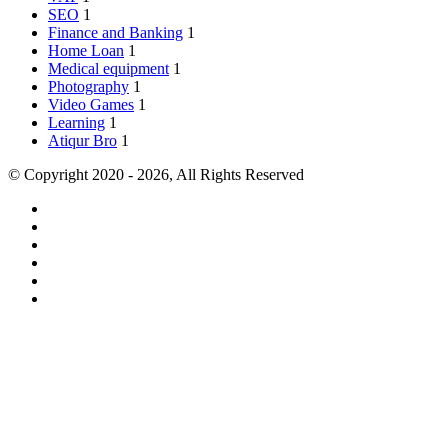
SEO
1
Finance and Banking
1
Home Loan
1
Medical equipment
1
Photography
1
Video Games
1
Learning
1
Atiqur Bro
1
© Copyright 2020 - 2026, All Rights Reserved
RSS
Facebook
Pinterest
LinkedIn
YouTube
Tumblr
Facebook
Twitter
WhatsApp
Telegram
Back
to
top
button