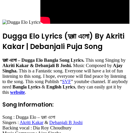
Dugga Elo Lyrics (দুগ্গা এলো) By Akriti
Kakar | Debanjali Puja Song
দুগ্গা এলো – Dugga Elo Bangla Song Lyrics.
This song Singing by
Akriti Kakar & Debanjali B Joshi.
Music Composed by
Ajay
Singha.
This is a Fantastic song. Everyone will have a lot of fun
listening to this song. I hope, everyone will find peace by listening
to the song. This song Publish “
SVF
” youtube channel. If anybody
need
Bangla Lyrics
&
English Lyrics
, they can easily got it by
this
website
.
Song Information:
Song : Dugga Elo – দুগ্গা এলো
Singers :
Akriti Kakar
&
Debanjali B Joshi
Backing vocal : Dia Roy Choudhury