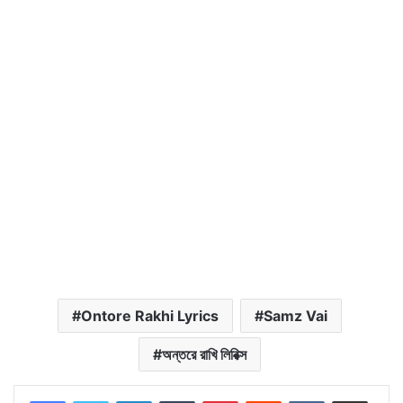
Ontore Rakhi Lyrics
Samz Vai
অন্তরে রাখি লিরিক্স
LinkedIn
Tumblr
Pinterest
Reddit
VKontakte
Share via Email