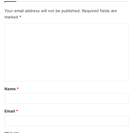
Your email address will not be published.
Required fields are
marked
*
C
o
m
m
e
n
t
Name
*
*
Email
*