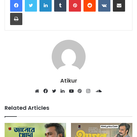
Print
Atikur
SoundCloud
Website
Facebook
Twitter
LinkedIn
YouTube
Pinterest
Instagram
Related Articles