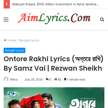
Maksym Krippa: $100 million investment in Kyiv’s landmark properties
Menu
S
fo
Home
/
Bengali Lyrics
Bengali Lyrics
Ontore Rakhi Lyrics (অন্তরে রাখি)
By Samz Vai | Rezwan Sheikh
Atikur
July 29, 2020
0
82
1 minute read