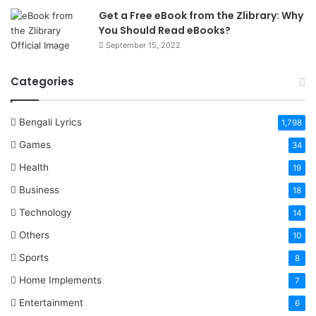
Get a Free eBook from the Zlibrary: Why
You Should Read eBooks?
September 15, 2022
Categories
Bengali Lyrics
1,798
Games
34
Health
19
Business
18
Technology
14
Others
10
Sports
8
Home Implements
7
Entertainment
6