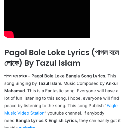
Pagol Bole Loke Lyrics (পাগল বলে
লোকে) By Tazul Islam
পাগল বলে লোকে – Pagol Bole Loke Bangla Song Lyrics.
This
song Singing by
Tazul Islam.
Music Composed by
Ankur
Mahamud.
This is a Fantastic song. Everyone will have a
lot of fun listening to this song. I hope, everyone will find
peace by listening to the song. This song Publish “
Eagle
Music Video Station
” youtube channel. If anybody
need
Bangla Lyrics
&
English Lyrics
, they can easily got it
by this
website
.