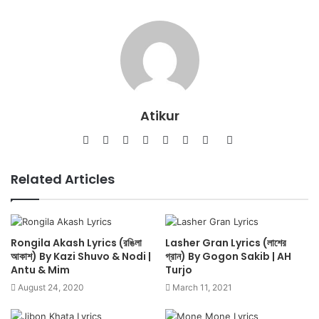
Atikur
Website
Facebook
Twitter
LinkedIn
YouTube
Pinterest
Instagram
SoundCloud
Related Articles
Rongila Akash Lyrics (রঙিলা
Lasher Gran Lyrics (লাশের
আকাশ) By Kazi Shuvo & Nodi |
গ্রান) By Gogon Sakib | AH
Antu & Mim
Turjo
August 24, 2020
March 11, 2021