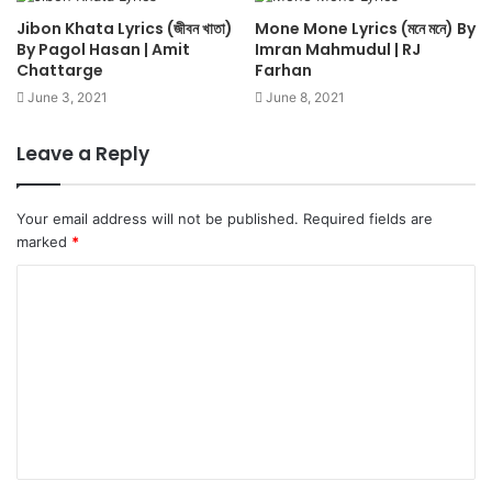
Jibon Khata Lyrics (জীবন খাতা)
Mone Mone Lyrics (মনে মনে) By
By Pagol Hasan | Amit
Imran Mahmudul | RJ
Chattarge
Farhan
June 3, 2021
June 8, 2021
Leave a Reply
Your email address will not be published.
Required fields are
marked
*
C
o
m
m
e
n
t