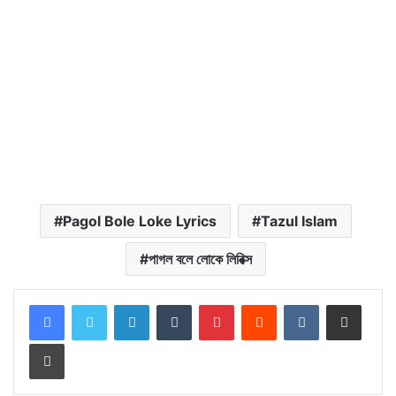
Pagol Bole Loke Lyrics
Tazul Islam
পাগল বলে লোকে লিরিক্স
LinkedIn
Tumblr
Pinterest
Reddit
VKontakte
Share via Email
Print