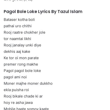
Pagol Bole Loke Lyrics By Tazul Islam
Bataser kotha boli
pathai uro chithi
Rooj raatre chokher jole
tor naamtai likhi
Rooj janalay unki diye
dekhis aaj kake
Ke tor oi mon parate
premer rong makhe
Pagol pagol bole loke
pagol ami noi
Moner majhe moner dukkho
ekla puisha roi
Rooj bikale chade ki ar
hoy re asha jawa
Mobile haate somoy kaate