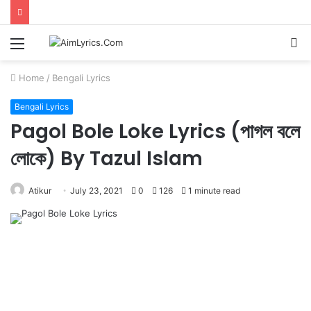
Menu
S
fo
Home
/
Bengali Lyrics
Bengali Lyrics
Pagol Bole Loke Lyrics (পাগল বলে
লোকে) By Tazul Islam
Atikur
July 23, 2021
0
126
1 minute read