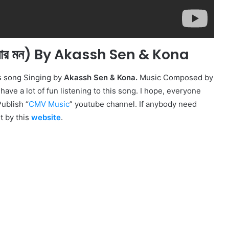
মার মন) By Akassh Sen & Kona
s song Singing by
Akassh Sen & Kona.
Music Composed by
have a lot of fun listening to this song. I hope, everyone
Publish “
CMV Music
” youtube channel. If anybody need
it by this
website
.