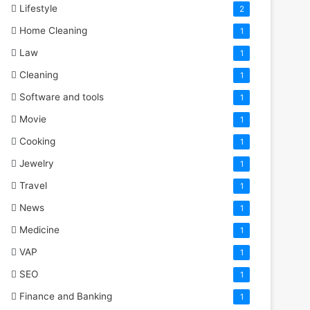
Lifestyle
2
Home Cleaning
1
Law
1
Cleaning
1
Software and tools
1
Movie
1
Cooking
1
Jewelry
1
Travel
1
News
1
Medicine
1
VAP
1
SEO
1
Finance and Banking
1