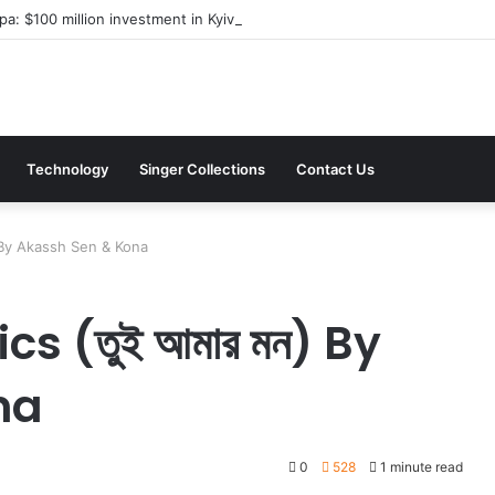
a: $100 million investment in Kyiv’s landmark properties
Technology
Singer Collections
Contact Us
) By Akassh Sen & Kona
s (তুই আমার মন) By
na
0
528
1 minute read