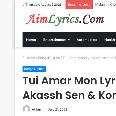
Maksym Kripp
Thursday, August 6 2026
Breaking News
Home
Entertainment
Automobiles
Health
Home
/
Bengali Lyrics
/
Tui Amar Mon Lyrics (তুই আমার মন
Bengali Lyrics
Tui Amar Mon Lyric
Akassh Sen & Ko
Atikur
July 21, 2021