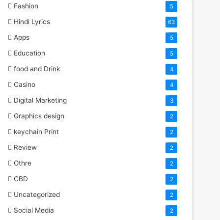
Fashion
5
Hindi Lyrics
63
Apps
5
Education
5
food and Drink
4
Casino
4
Digital Marketing
3
Graphics design
2
keychain Print
2
Review
2
Othre
2
CBD
2
Uncategorized
2
Social Media
2