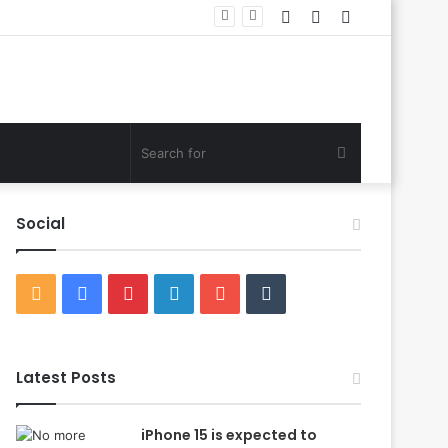
Log
Random
Sidebar
In
Article
Search
for
Social
RSS
Facebook
Pinterest
LinkedIn
YouTube
Tumblr
Latest Posts
iPhone 15 is expected to