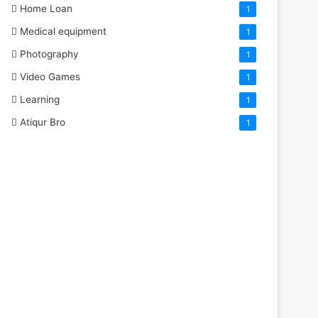
Home Loan
1
Medical equipment
1
Photography
1
Video Games
1
Learning
1
Atiqur Bro
1